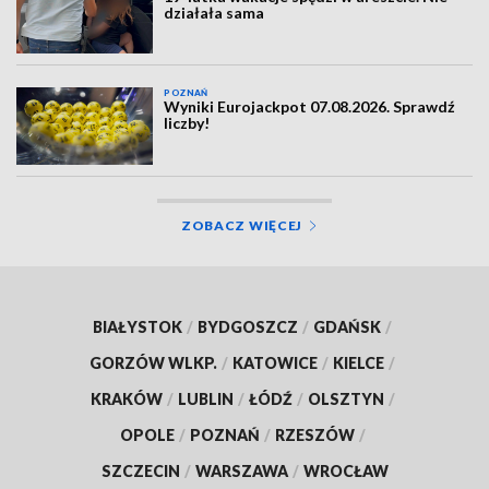
działała sama
POZNAŃ
Wyniki Eurojackpot 07.08.2026. Sprawdź
liczby!
ZOBACZ WIĘCEJ
BIAŁYSTOK
/
BYDGOSZCZ
/
GDAŃSK
/
GORZÓW WLKP.
/
KATOWICE
/
KIELCE
/
KRAKÓW
/
LUBLIN
/
ŁÓDŹ
/
OLSZTYN
/
OPOLE
/
POZNAŃ
/
RZESZÓW
/
SZCZECIN
/
WARSZAWA
/
WROCŁAW