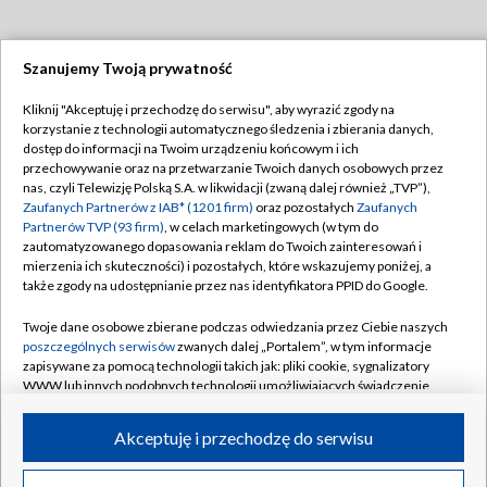
Szanujemy Twoją prywatność
Dołącz do nas:
Kliknij "Akceptuję i przechodzę do serwisu", aby wyrazić zgody na
korzystanie z technologii automatycznego śledzenia i zbierania danych,
TVP
dostęp do informacji na Twoim urządzeniu końcowym i ich
Abonament TVP
przechowywanie oraz na przetwarzanie Twoich danych osobowych przez
Regulamin TVP
nas, czyli Telewizję Polską S.A. w likwidacji (zwaną dalej również „TVP”),
Emisja w TVP
Polityka prywatności
Zaufanych Partnerów z IAB* (1201 firm)
oraz pozostałych
Zaufanych
Partnerów TVP (93 firm)
, w celach marketingowych (w tym do
Centrum informacji TVP
Moje zgody
zautomatyzowanego dopasowania reklam do Twoich zainteresowań i
mierzenia ich skuteczności) i pozostałych, które wskazujemy poniżej, a
Naziemna Telewizja Cyfrowa
Pomoc
także zgody na udostępnianie przez nas identyfikatora PPID do Google.
Sklep TVP
Biuro reklamy
Twoje dane osobowe zbierane podczas odwiedzania przez Ciebie naszych
Rada Programowa
Kontakt
poszczególnych serwisów
zwanych dalej „Portalem”, w tym informacje
zapisywane za pomocą technologii takich jak: pliki cookie, sygnalizatory
System NOS
WWW lub innych podobnych technologii umożliwiających świadczenie
dopasowanych i bezpiecznych usług, personalizację treści oraz reklam,
Informacje o nadawcy
Kanały
udostępnianie funkcji mediów społecznościowych oraz analizowanie
Akceptuję i przechodzę do serwisu
ruchu w Internecie.
Program dla prasy
©2026 Telewizja Polska S.A. w likwidacji
Biuro Reklamy
Twoje dane osobowe zbierane podczas odwiedzania przez Ciebie