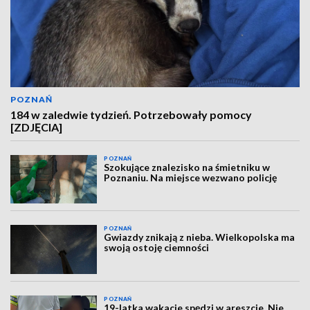
POZNAŃ
184 w zaledwie tydzień. Potrzebowały pomocy
[ZDJĘCIA]
POZNAŃ
Szokujące znalezisko na śmietniku w
Poznaniu. Na miejsce wezwano policję
POZNAŃ
Gwiazdy znikają z nieba. Wielkopolska ma
swoją ostoję ciemności
POZNAŃ
19-latka wakacje spędzi w areszcie. Nie