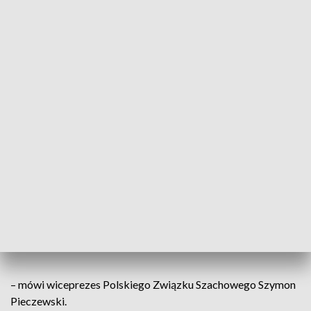
punktów, łącznie z remisami
– tłumaczy.
Walka z oddechem
Podwodna gra w szachy wymaga od zawodnika oprócz
umiejętności intelektualnych niebywałej kondycji fizycznej.
Nie ma tutaj typowej rzeczy jak zegar
szachowy. Zegarem jest oddech – ile mam
czasu w płucach, tyle mam czasu pod wodą
– mówi wiceprezes Polskiego Związku Szachowego Szymon
Pieczewski.