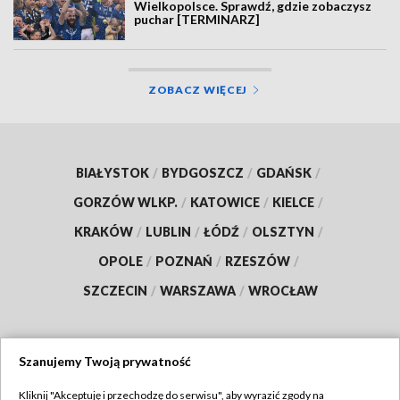
Wielkopolsce. Sprawdź, gdzie zobaczysz
puchar [TERMINARZ]
ZOBACZ WIĘCEJ
BIAŁYSTOK
/
BYDGOSZCZ
/
GDAŃSK
/
GORZÓW WLKP.
/
KATOWICE
/
KIELCE
/
KRAKÓW
/
LUBLIN
/
ŁÓDŹ
/
OLSZTYN
/
OPOLE
/
POZNAŃ
/
RZESZÓW
/
SZCZECIN
/
WARSZAWA
/
WROCŁAW
Szanujemy Twoją prywatność
Dołącz do nas:
Kliknij "Akceptuję i przechodzę do serwisu", aby wyrazić zgody na