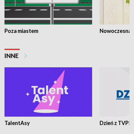
Poza miastem
Nowoczesna 
INNE
TalentAsy
Dzień z TVP3