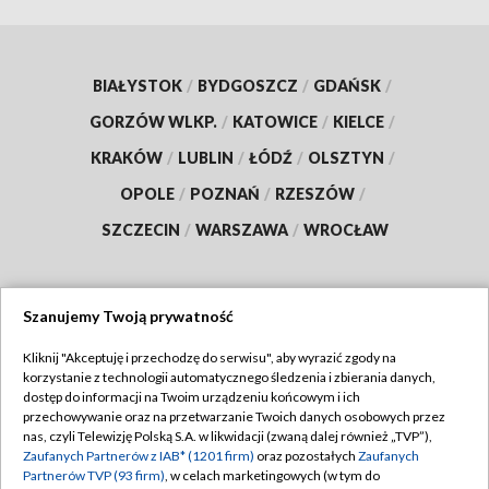
BIAŁYSTOK
/
BYDGOSZCZ
/
GDAŃSK
/
GORZÓW WLKP.
/
KATOWICE
/
KIELCE
/
KRAKÓW
/
LUBLIN
/
ŁÓDŹ
/
OLSZTYN
/
OPOLE
/
POZNAŃ
/
RZESZÓW
/
SZCZECIN
/
WARSZAWA
/
WROCŁAW
Szanujemy Twoją prywatność
Dołącz do nas:
Kliknij "Akceptuję i przechodzę do serwisu", aby wyrazić zgody na
korzystanie z technologii automatycznego śledzenia i zbierania danych,
TVP
dostęp do informacji na Twoim urządzeniu końcowym i ich
Abonament TVP
przechowywanie oraz na przetwarzanie Twoich danych osobowych przez
Regulamin TVP
nas, czyli Telewizję Polską S.A. w likwidacji (zwaną dalej również „TVP”),
Emisja w TVP
Zaufanych Partnerów z IAB* (1201 firm)
oraz pozostałych
Zaufanych
Polityka prywatności
Partnerów TVP (93 firm)
, w celach marketingowych (w tym do
Centrum informacji TVP