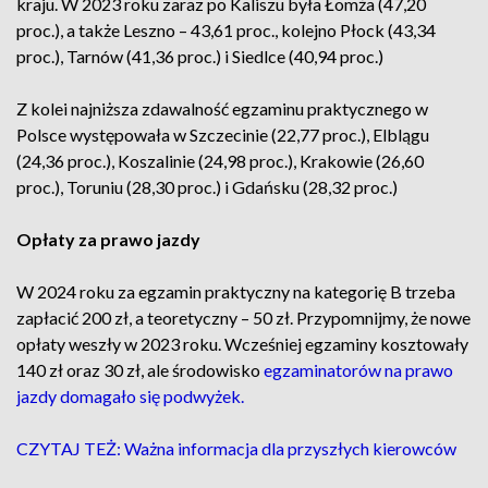
kraju. W 2023 roku zaraz po Kaliszu była Łomża (47,20
proc.), a także Leszno – 43,61 proc., kolejno Płock (43,34
proc.), Tarnów (41,36 proc.) i Siedlce (40,94 proc.)
Z kolei najniższa zdawalność egzaminu praktycznego w
Polsce występowała w Szczecinie (22,77 proc.), Elblągu
(24,36 proc.), Koszalinie (24,98 proc.), Krakowie (26,60
proc.), Toruniu (28,30 proc.) i Gdańsku (28,32 proc.)
Opłaty za prawo jazdy
W 2024 roku za egzamin praktyczny na kategorię B trzeba
zapłacić 200 zł, a teoretyczny – 50 zł. Przypomnijmy, że nowe
opłaty weszły w 2023 roku. Wcześniej egzaminy kosztowały
140 zł oraz 30 zł, ale środowisko
egzaminatorów na prawo
jazdy domagało się podwyżek.
CZYTAJ TEŻ: Ważna informacja dla przyszłych kierowców