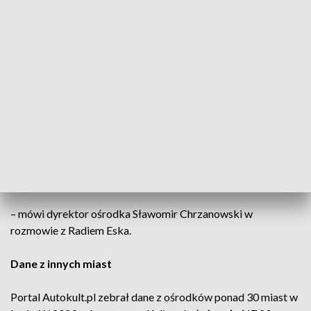
czego 50 proc. zakończyło się z wynikiem pozytywnym.
WORD Kalisz od kilku lat jest jednostką,
która ma dobrą zdawalność, a w ostatnim
roku ta zdawalność, która wyniosła blisko
50 proc.i jest najlepszą zdawalnością w
Polsce. Mam dużą satysfakcję, że tu
kursanci dobrze się szkolą, a później zdają
te egzaminy
– mówi dyrektor ośrodka Sławomir Chrzanowski w
rozmowie z Radiem Eska.
Dane z innych miast
Portal Autokult.pl zebrał dane z ośrodków ponad 30 miast w