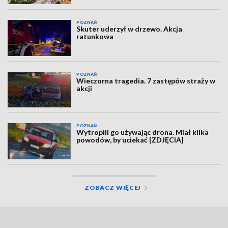
POZNAŃ
Skuter uderzył w drzewo. Akcja
ratunkowa
POZNAŃ
Wieczorna tragedia. 7 zastępów straży w
akcji
POZNAŃ
Wytropili go używając drona. Miał kilka
powodów, by uciekać [ZDJĘCIA]
ZOBACZ WIĘCEJ