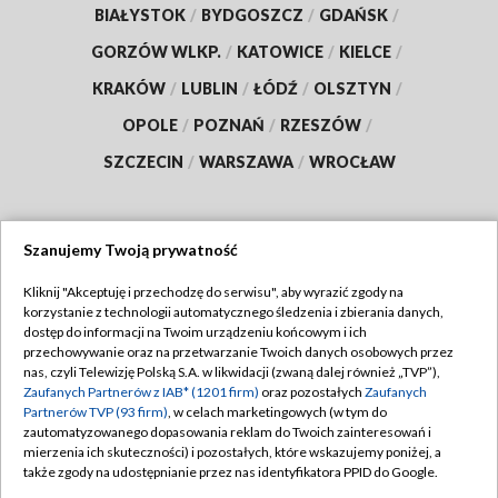
BIAŁYSTOK
/
BYDGOSZCZ
/
GDAŃSK
/
GORZÓW WLKP.
/
KATOWICE
/
KIELCE
/
KRAKÓW
/
LUBLIN
/
ŁÓDŹ
/
OLSZTYN
/
OPOLE
/
POZNAŃ
/
RZESZÓW
/
SZCZECIN
/
WARSZAWA
/
WROCŁAW
Szanujemy Twoją prywatność
Dołącz do nas:
Kliknij "Akceptuję i przechodzę do serwisu", aby wyrazić zgody na
korzystanie z technologii automatycznego śledzenia i zbierania danych,
TVP
dostęp do informacji na Twoim urządzeniu końcowym i ich
Abonament TVP
przechowywanie oraz na przetwarzanie Twoich danych osobowych przez
Regulamin TVP
nas, czyli Telewizję Polską S.A. w likwidacji (zwaną dalej również „TVP”),
Emisja w TVP
Polityka prywatności
Zaufanych Partnerów z IAB* (1201 firm)
oraz pozostałych
Zaufanych
Partnerów TVP (93 firm)
, w celach marketingowych (w tym do
Centrum informacji TVP
Moje zgody
zautomatyzowanego dopasowania reklam do Twoich zainteresowań i
mierzenia ich skuteczności) i pozostałych, które wskazujemy poniżej, a
Naziemna Telewizja Cyfrowa
Pomoc
także zgody na udostępnianie przez nas identyfikatora PPID do Google.
Sklep TVP