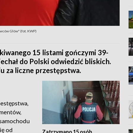
owców Głów" (fot. KWP)
kiwanego 15 listami gończymi 39-
jechał do Polski odwiedzić bliskich.
iu za liczne przestępstwa.
zestępstwa,
umentów,
e samochodu
ię od
Zatrzymano 15 osób