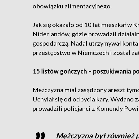
obowiązku alimentacyjnego.
Jak się okazało od 10 lat mieszkał w K
Niderlandów, gdzie prowadził działal
gospodarczą. Nadal utrzymywał kontak
przestępstwo w Niemczech i został za
15 listów gończych – poszukiwania pol
Mężczyzna miał zasądzony areszt tymcz
Uchylał się od odbycia kary. Wydano 
prowadzili policjanci z Komendy Powi
Mężczyzna był również 