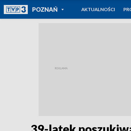
POWRÓT DO
POZNAŃ
AKTUALNOŚCI
PR
TVP REGIONY
39-latek poszukiwa