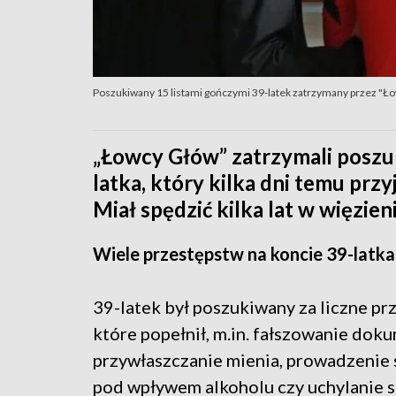
Poszukiwany 15 listami gończymi 39-latek zatrzymany przez "Ł
„Łowcy Głów” zatrzymali poszu
latka, który kilka dni temu przy
Miał spędzić kilka lat w więzien
Wiele przestępstw na koncie 39-latka
39-latek był poszukiwany za liczne pr
które popełnił, m.in. fałszowanie dok
przywłaszczanie mienia, prowadzeni
pod wpływem alkoholu czy uchylanie s