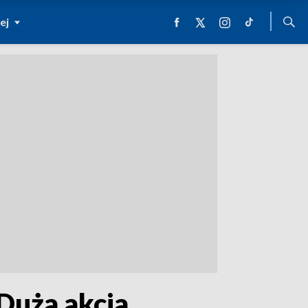
ej
Duża akcja