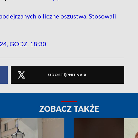
dejrzanych o liczne oszustwa. Stosowali
24, GODZ. 18:30
UDOSTĘPNIJ NA X
ZOBACZ TAKŻE