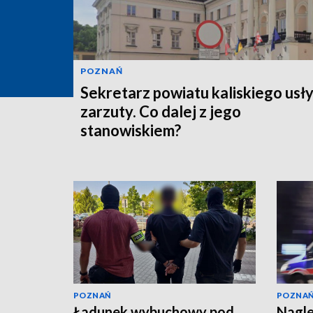
POZNAŃ
Sekretarz powiatu kaliskiego usł
zarzuty. Co dalej z jego
stanowiskiem?
POZNAŃ
POZNA
Ładunek wybuchowy pod
Nagle