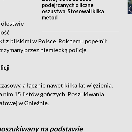
podejrzanych o liczne
oszustwa. Stosowali kilka
metod
rólestwie
ność
t z bliskimi w Polsce. Rok temu popełnił
trzymany przez niemiecką policję.
icji
asowy, a łącznie nawet kilka lat więzienia.
za nim 15 listów gończych. Poszukiwania
atowej w Gnieźnie.
poszukiwany na podstawie