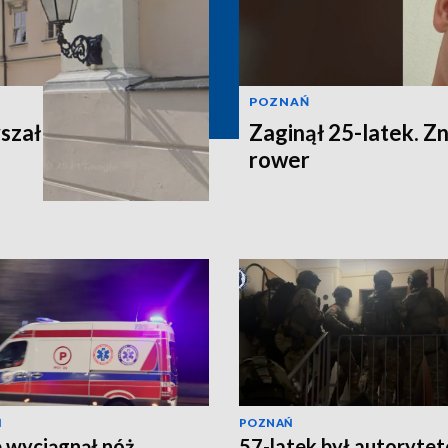
POZNAŃ
yszał
Zaginął 25-latek. Z
rower
Ń
POZNAŃ
 wyciągnął nóż.
57-latek był autoryte