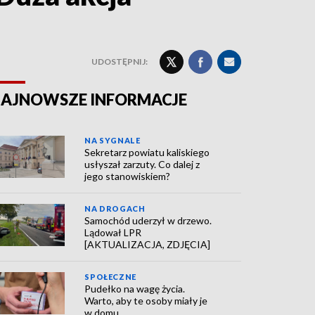
UDOSTĘPNIJ:
AJNOWSZE INFORMACJE
NA SYGNALE
Sekretarz powiatu kaliskiego
usłyszał zarzuty. Co dalej z
jego stanowiskiem?
NA DROGACH
Samochód uderzył w drzewo.
Lądował LPR
[AKTUALIZACJA, ZDJĘCIA]
SPOŁECZNE
Pudełko na wagę życia.
Warto, aby te osoby miały je
w domu