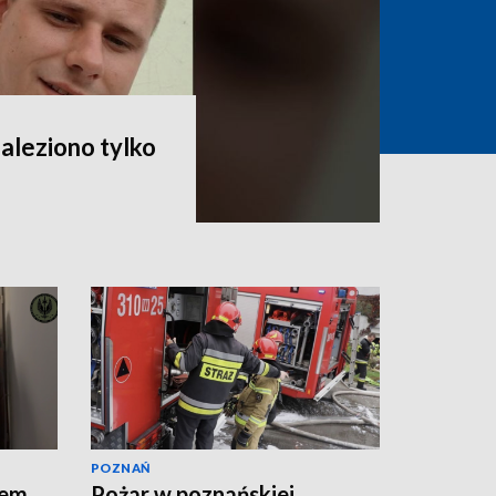
naleziono tylko
POZNAŃ
tem
Pożar w poznańskiej