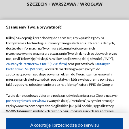
SZCZECIN
/
WARSZAWA
/
WROCŁAW
Szanujemy Twoją prywatność
Dołącz do nas:
Kliknij "Akceptuję i przechodzę do serwisu", aby wyrazić zgody na
korzystanie z technologii automatycznego śledzenia i zbierania danych,
TVP
dostęp do informacji na Twoim urządzeniu końcowym i ich
Abonament TVP
przechowywanie oraz na przetwarzanie Twoich danych osobowych przez
Regulamin TVP
nas, czyli Telewizję Polską S.A. w likwidacji (zwaną dalej również „TVP”),
Emisja w TVP
Polityka prywatności
Zaufanych Partnerów z IAB* (1201 firm)
oraz pozostałych
Zaufanych
Partnerów TVP (93 firm)
, w celach marketingowych (w tym do
Centrum informacji TVP
Moje zgody
zautomatyzowanego dopasowania reklam do Twoich zainteresowań i
mierzenia ich skuteczności) i pozostałych, które wskazujemy poniżej, a
Naziemna Telewizja Cyfrowa
Pomoc
także zgody na udostępnianie przez nas identyfikatora PPID do Google.
Sklep TVP
Biuro reklamy
Twoje dane osobowe zbierane podczas odwiedzania przez Ciebie naszych
Rada Programowa
Kontakt
poszczególnych serwisów
zwanych dalej „Portalem”, w tym informacje
zapisywane za pomocą technologii takich jak: pliki cookie, sygnalizatory
System NOS
WWW lub innych podobnych technologii umożliwiających świadczenie
dopasowanych i bezpiecznych usług, personalizację treści oraz reklam,
Informacje o nadawcy
Kanały
udostępnianie funkcji mediów społecznościowych oraz analizowanie
Akceptuję i przechodzę do serwisu
ruchu w Internecie.
Program dla prasy