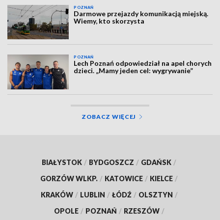
POZNAŃ
Darmowe przejazdy komunikacją miejską.
Wiemy, kto skorzysta
POZNAŃ
Lech Poznań odpowiedział na apel chorych
dzieci. „Mamy jeden cel: wygrywanie”
ZOBACZ WIĘCEJ
BIAŁYSTOK
/
BYDGOSZCZ
/
GDAŃSK
/
GORZÓW WLKP.
/
KATOWICE
/
KIELCE
/
KRAKÓW
/
LUBLIN
/
ŁÓDŹ
/
OLSZTYN
/
OPOLE
/
POZNAŃ
/
RZESZÓW
/