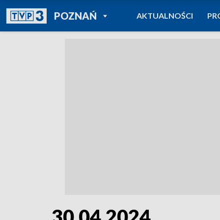
POWRÓT DO
POZNAŃ
AKTUALNOŚCI
PR
TVP REGIONY
30.04.2024