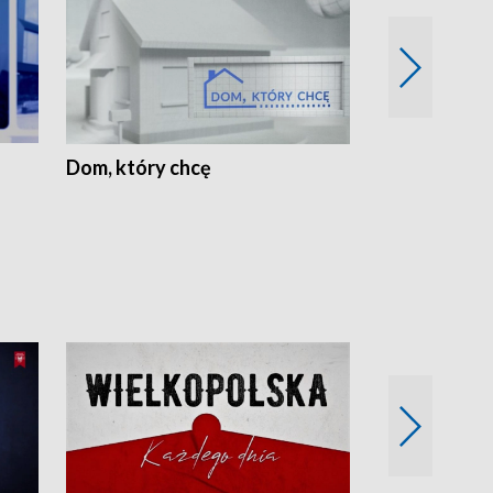
Dom, który chcę
Biznes Wielk