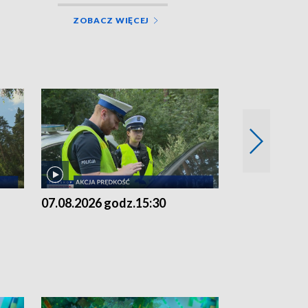
ZOBACZ WIĘCEJ
07.08.2026 godz.15:30
06.08.2026 g