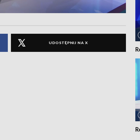
UDOSTĘPNIJ NA X
R
R