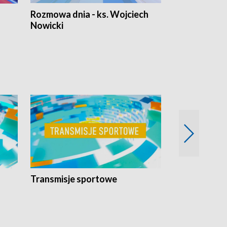
Rozmowa dnia - ks. Wojciech
Euro Fakty
Nowicki
Transmisje sportowe
Reportaże s