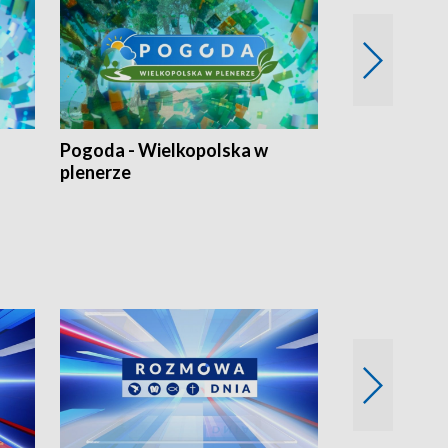
Pogoda - Wielkopolska w
Eko prognoza
plenerze