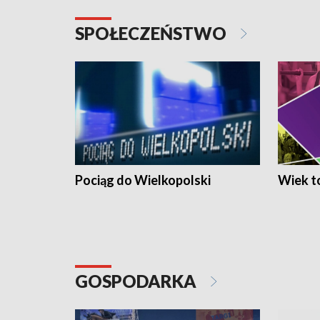
SPOŁECZEŃSTWO
Pociąg do Wielkopolski
Wiek to
GOSPODARKA