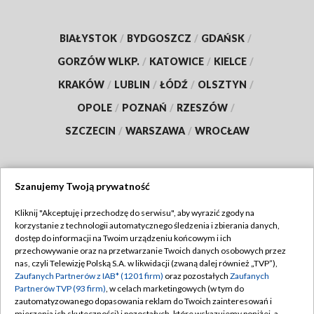
BIAŁYSTOK
/
BYDGOSZCZ
/
GDAŃSK
/
GORZÓW WLKP.
/
KATOWICE
/
KIELCE
/
KRAKÓW
/
LUBLIN
/
ŁÓDŹ
/
OLSZTYN
/
OPOLE
/
POZNAŃ
/
RZESZÓW
/
SZCZECIN
/
WARSZAWA
/
WROCŁAW
Szanujemy Twoją prywatność
Dołącz do nas:
Kliknij "Akceptuję i przechodzę do serwisu", aby wyrazić zgody na
korzystanie z technologii automatycznego śledzenia i zbierania danych,
TVP
dostęp do informacji na Twoim urządzeniu końcowym i ich
Abonament TVP
przechowywanie oraz na przetwarzanie Twoich danych osobowych przez
Regulamin TVP
nas, czyli Telewizję Polską S.A. w likwidacji (zwaną dalej również „TVP”),
Emisja w TVP
Polityka prywatności
Zaufanych Partnerów z IAB* (1201 firm)
oraz pozostałych
Zaufanych
Partnerów TVP (93 firm)
, w celach marketingowych (w tym do
Centrum informacji TVP
Moje zgody
zautomatyzowanego dopasowania reklam do Twoich zainteresowań i
mierzenia ich skuteczności) i pozostałych, które wskazujemy poniżej, a