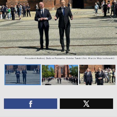
Prezydent Andrzej Duda w Poznaniu. Ostrów Tumski (fot. Marcin Wojciechowski)