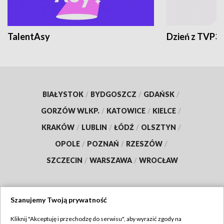
TalentAsy
Dzień z TVP3
BIAŁYSTOK
/
BYDGOSZCZ
/
GDAŃSK
/
GORZÓW WLKP.
/
KATOWICE
/
KIELCE
/
KRAKÓW
/
LUBLIN
/
ŁÓDŹ
/
OLSZTYN
/
OPOLE
/
POZNAŃ
/
RZESZÓW
/
SZCZECIN
/
WARSZAWA
/
WROCŁAW
Szanujemy Twoją prywatność
Dołącz do nas:
Kliknij "Akceptuję i przechodzę do serwisu", aby wyrazić zgody na