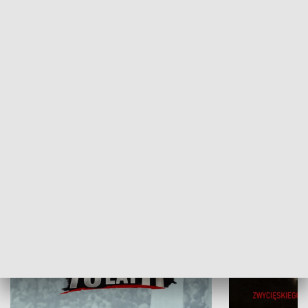
Flesz Targowy
rAZem zmieni
HISTORIA