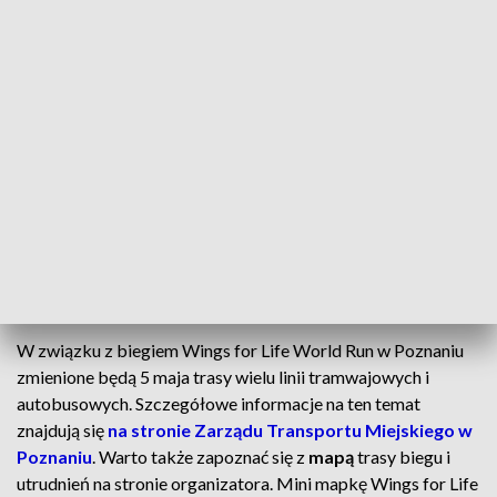
(do Promienistej jezdnia północna, od Promienistej jezdnia
południowa) – Grunwaldzka (jezdnia południowa) –
Cmentarna – Owcza – Złotowska – Malwowa – rondo
Wysogotowo – Wysogotowo – Batorowo – Lusowo –
Tarnowo Podgórne (bez wjazdu na DK92, ul. Sowia) –
Jankowice – Ceradz Kościelny – Ceradz Dolny –
Grzebienisko – Wierzeja – Wilkowo – Grodziszczko –
Brzoza – Niepruszewo – Więckowice – Sierosław –
Zakrzewo – Lusowo – Tarnowo Podgórne (bez wjazdu na
DK92, ul. Sowia) – przystanek Jankowice/Przemysłowa.
Zmiany w rozkładzie jazdy MPK w Poznaniu
W związku z biegiem Wings for Life World Run w Poznaniu
zmienione będą 5 maja trasy wielu linii tramwajowych i
autobusowych. Szczegółowe informacje na ten temat
znajdują się
na stronie Zarządu Transportu Miejskiego w
Poznaniu
. Warto także zapoznać się z
mapą
trasy biegu i
utrudnień na stronie organizatora. Mini mapkę Wings for Life