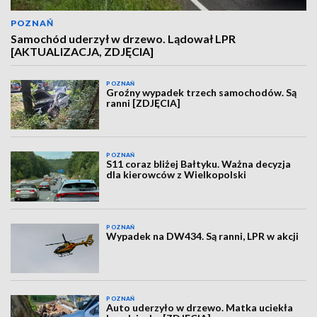
POZNAŃ
Samochód uderzył w drzewo. Lądował LPR
[AKTUALIZACJA, ZDJĘCIA]
POZNAŃ
Groźny wypadek trzech samochodów. Są
ranni [ZDJĘCIA]
POZNAŃ
S11 coraz bliżej Bałtyku. Ważna decyzja
dla kierowców z Wielkopolski
POZNAŃ
Wypadek na DW434. Są ranni, LPR w akcji
POZNAŃ
Auto uderzyło w drzewo. Matka uciekła