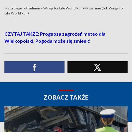
Mapa biegu i utrudnień – Wings for Life World Run w Poznaniu (fot. Wings for
Life World Run)
CZYTAJ TAKŻE: Prognoza zagrożeń meteo dla
Wielkopolski. Pogoda może się zmienić
ZOBACZ TAKŻE