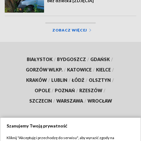
bez dziecka [ZDJĘCIA]
ZOBACZ WIĘCEJ
BIAŁYSTOK
/
BYDGOSZCZ
/
GDAŃSK
/
GORZÓW WLKP.
/
KATOWICE
/
KIELCE
/
KRAKÓW
/
LUBLIN
/
ŁÓDŹ
/
OLSZTYN
/
OPOLE
/
POZNAŃ
/
RZESZÓW
/
SZCZECIN
/
WARSZAWA
/
WROCŁAW
Szanujemy Twoją prywatność
Dołącz do nas:
Kliknij "Akceptuję i przechodzę do serwisu", aby wyrazić zgody na