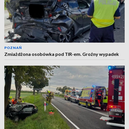
POZNAŃ
Zmiażdżona osobówka pod TIR-em. Groźny wypadek