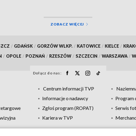
ZOBACZ WIĘCEJ
SZCZ
/
GDAŃSK
/
GORZÓW WLKP.
/
KATOWICE
/
KIELCE
/
KRA
N
/
OPOLE
/
POZNAŃ
/
RZESZÓW
/
SZCZECIN
/
WARSZAWA
/
W
Dołącz do nas:
Centrum informacji TVP
Naziemna
Informacje o nadawcy
Program d
zetargowe
Zgłoś program (ROPAT)
Serwis fo
wizyjna
Kariera w TVP
Merchandi