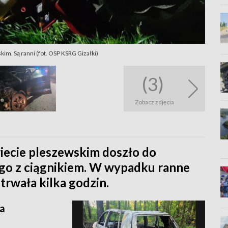
m. Są ranni (fot. OSP KSRG Gizałki)
(3)
Zobacz zdjęcia
ecie pleszewskim doszło do
o z ciągnikiem. W wypadku ranne
trwała kilka godzin.
a