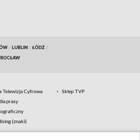
KÓW
/
LUBLIN
/
ŁÓDŹ
/
ROCŁAW
 Telewizja Cyfrowa
Sklep TVP
la prasy
tograficzny
sing (znaki)