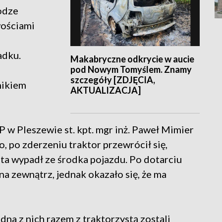
rodze
wościami
adku.
Makabryczne odkrycie w aucie
pod Nowym Tomyślem. Znamy
szczegóły [ZDJĘCIA,
nikiem
AKTUALIZACJA]
 w Pleszewie st. kpt. mgr inż. Paweł Mimier
 po zderzeniu traktor przewrócił się,
ysta wypadł ze środka pojazdu. Po dotarciu
na zewnątrz, jednak okazało się, że ma
a z nich razem z traktorzystą zostali