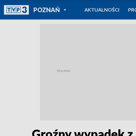
POWRÓT DO
POZNAŃ
AKTUALNOŚCI
PR
TVP REGIONY
Groźny wypadek z 