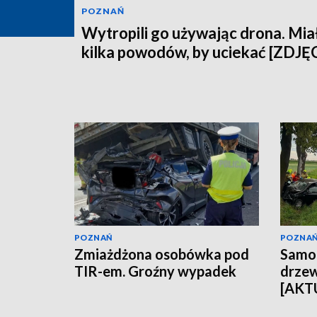
POZNAŃ
Wytropili go używając drona. Mia
kilka powodów, by uciekać [ZDJĘ
POZNAŃ
POZNA
Zmiażdżona osobówka pod
Samo
TIR-em. Groźny wypadek
drzew
[AKT