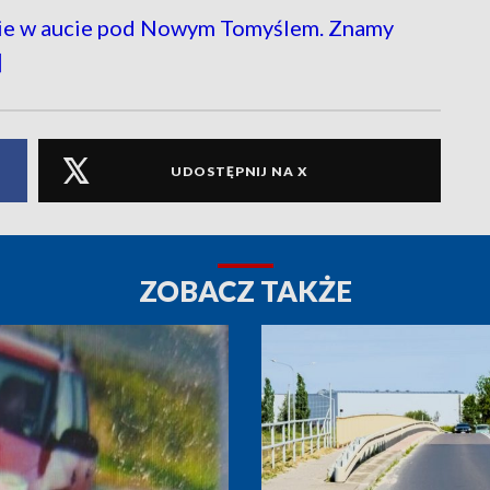
e w aucie pod Nowym Tomyślem. Znamy
]
UDOSTĘPNIJ NA X
ZOBACZ TAKŻE