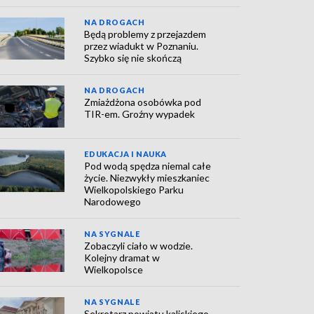
NA DROGACH
Będą problemy z przejazdem
przez wiadukt w Poznaniu.
Szybko się nie skończą
NA DROGACH
Zmiażdżona osobówka pod
TIR-em. Groźny wypadek
EDUKACJA I NAUKA
Pod wodą spędza niemal całe
życie. Niezwykły mieszkaniec
Wielkopolskiego Parku
Narodowego
NA SYGNALE
Zobaczyli ciało w wodzie.
Kolejny dramat w
Wielkopolsce
NA SYGNALE
Sekretarz powiatu kaliskiego