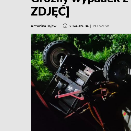
ZDJĘĆ]
Antonina Bajew
2024-05-04
|
PLESZEW