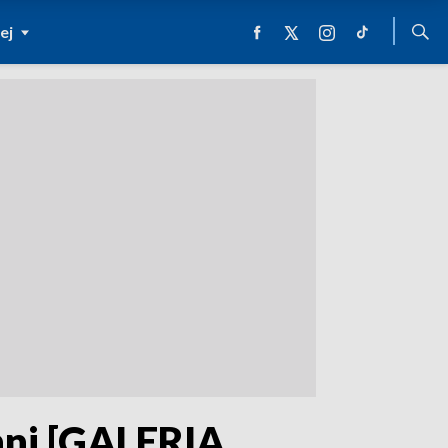
ej
nni [GALERIA