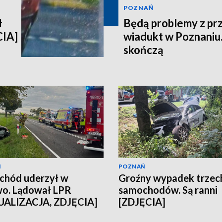
POZNAŃ
ł
Będą problemy z pr
CIA]
wiadukt w Poznaniu.
skończą
Ń
POZNAŃ
chód uderzył w
Groźny wypadek trzec
o. Lądował LPR
samochodów. Są ranni
UALIZACJA, ZDJĘCIA]
[ZDJĘCIA]