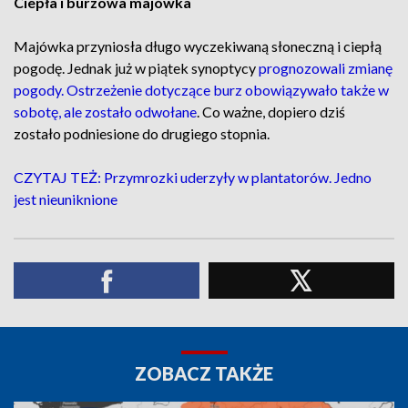
Ciepła i burzowa majówka
Majówka przyniosła długo wyczekiwaną słoneczną i ciepłą
pogodę. Jednak już w piątek synoptycy
prognozowali zmianę
pogody.
Ostrzeżenie dotyczące burz obowiązywało także w
sobotę, ale zostało odwołane
. Co ważne, dopiero dziś
zostało podniesione do drugiego stopnia.
CZYTAJ TEŻ: Przymrozki uderzyły w plantatorów. Jedno
jest nieuniknione
ZOBACZ TAKŻE