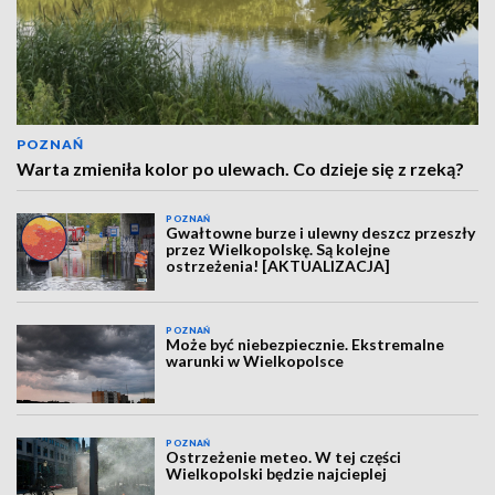
POZNAŃ
Warta zmieniła kolor po ulewach. Co dzieje się z rzeką?
POZNAŃ
Gwałtowne burze i ulewny deszcz przeszły
przez Wielkopolskę. Są kolejne
ostrzeżenia! [AKTUALIZACJA]
POZNAŃ
Może być niebezpiecznie. Ekstremalne
warunki w Wielkopolsce
POZNAŃ
Ostrzeżenie meteo. W tej części
Wielkopolski będzie najcieplej