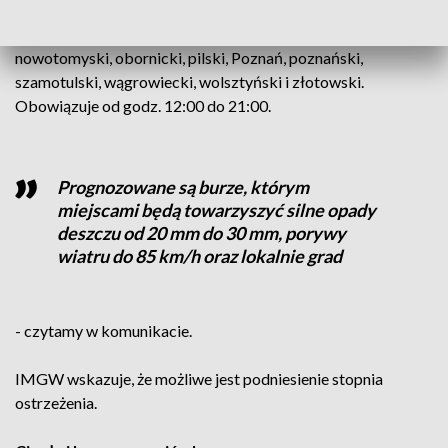
powiaty: chodzieski, czarnkowsko-trzcianecki, grodziski,
kościański, leszczyński, Leszno, międzychodzki,
nowotomyski, obornicki, pilski, Poznań, poznański,
szamotulski, wągrowiecki, wolsztyński i złotowski.
Obowiązuje od godz. 12:00 do 21:00.
Prognozowane są burze, którym
miejscami będą towarzyszyć silne opady
deszczu od 20 mm do 30 mm, porywy
wiatru do 85 km/h oraz lokalnie grad
- czytamy w komunikacie.
IMGW wskazuje, że możliwe jest podniesienie stopnia
ostrzeżenia.