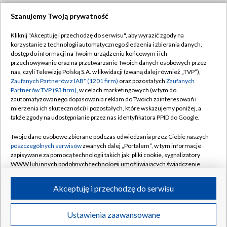
Szanujemy Twoją prywatność
Dołącz do nas:
Kliknij "Akceptuję i przechodzę do serwisu", aby wyrazić zgody na
korzystanie z technologii automatycznego śledzenia i zbierania danych,
TVP
dostęp do informacji na Twoim urządzeniu końcowym i ich
Abonament TVP
przechowywanie oraz na przetwarzanie Twoich danych osobowych przez
Regulamin TVP
nas, czyli Telewizję Polską S.A. w likwidacji (zwaną dalej również „TVP”),
Emisja w TVP
Polityka prywatności
Zaufanych Partnerów z IAB* (1201 firm)
oraz pozostałych
Zaufanych
Partnerów TVP (93 firm)
, w celach marketingowych (w tym do
Centrum informacji TVP
Moje zgody
zautomatyzowanego dopasowania reklam do Twoich zainteresowań i
mierzenia ich skuteczności) i pozostałych, które wskazujemy poniżej, a
Naziemna Telewizja Cyfrowa
Pomoc
także zgody na udostępnianie przez nas identyfikatora PPID do Google.
Sklep TVP
Biuro reklamy
Twoje dane osobowe zbierane podczas odwiedzania przez Ciebie naszych
Rada Programowa
Kontakt
poszczególnych serwisów
zwanych dalej „Portalem”, w tym informacje
zapisywane za pomocą technologii takich jak: pliki cookie, sygnalizatory
System NOS
WWW lub innych podobnych technologii umożliwiających świadczenie
dopasowanych i bezpiecznych usług, personalizację treści oraz reklam,
Informacje o nadawcy
Kanały
udostępnianie funkcji mediów społecznościowych oraz analizowanie
Akceptuję i przechodzę do serwisu
ruchu w Internecie.
Program dla prasy
©2026 Telewizja Polska S.A. w likwidacji
Biuro Reklamy
Twoje dane osobowe zbierane podczas odwiedzania przez Ciebie
Ustawienia zaawansowane
poszczególnych serwisów
na Portalu, takie jak adresy IP, identyfikatory
Ogłoszenie przetargowe