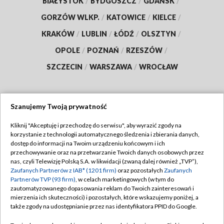
BIAŁYSTOK
/
BYDGOSZCZ
/
GDAŃSK
/
GORZÓW WLKP.
/
KATOWICE
/
KIELCE
/
KRAKÓW
/
LUBLIN
/
ŁÓDŹ
/
OLSZTYN
/
OPOLE
/
POZNAŃ
/
RZESZÓW
/
SZCZECIN
/
WARSZAWA
/
WROCŁAW
Szanujemy Twoją prywatność
Dołącz do nas:
Kliknij "Akceptuję i przechodzę do serwisu", aby wyrazić zgody na
korzystanie z technologii automatycznego śledzenia i zbierania danych,
TVP
dostęp do informacji na Twoim urządzeniu końcowym i ich
Abonament TVP
przechowywanie oraz na przetwarzanie Twoich danych osobowych przez
Regulamin TVP
nas, czyli Telewizję Polską S.A. w likwidacji (zwaną dalej również „TVP”),
Emisja w TVP
Zaufanych Partnerów z IAB* (1201 firm)
oraz pozostałych
Zaufanych
Polityka prywatności
Partnerów TVP (93 firm)
, w celach marketingowych (w tym do
Centrum informacji TVP
Moje zgody
zautomatyzowanego dopasowania reklam do Twoich zainteresowań i
mierzenia ich skuteczności) i pozostałych, które wskazujemy poniżej, a
Naziemna Telewizja Cyfrowa
Pomoc
także zgody na udostępnianie przez nas identyfikatora PPID do Google.
Sklep TVP
Biuro reklamy