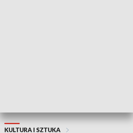
HISTORIA
70. rocznica Powstania
Narodowy Dzi
Poznańskiego Czerwca 1956 roku
Powstania Wi
KULTURA I SZTUKA