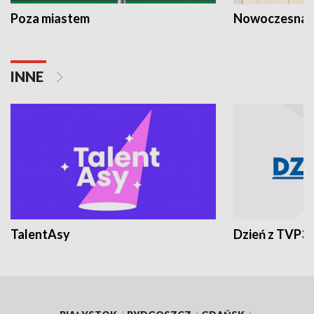
Poza miastem
Nowoczesna 
INNE
TalentAsy
Dzień z TVP3