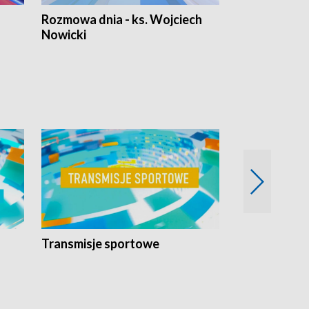
Rozmowa dnia - ks. Wojciech
Euro Fakty
Nowicki
Transmisje sportowe
Reportaże s