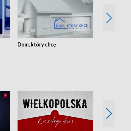
Dom, który chcę
Biznes Wielk