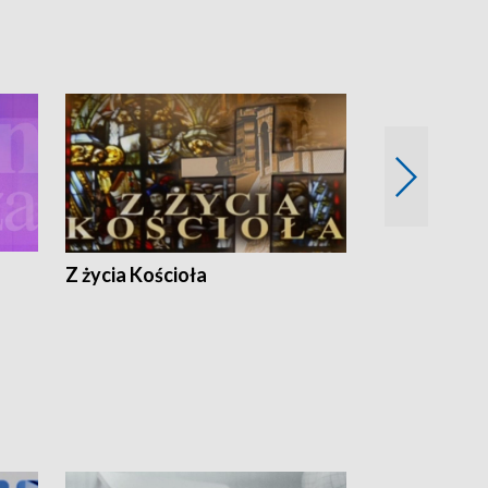
Z życia Kościoła
Jak rozmawia