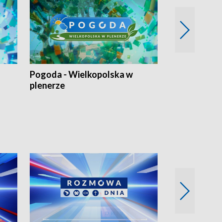
Pogoda - Wielkopolska w
Eko prognoza
plenerze