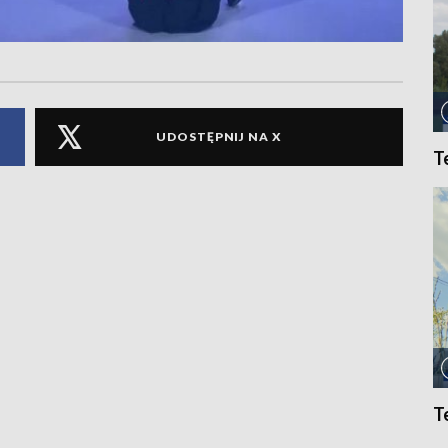
UDOSTĘPNIJ NA X
T
T