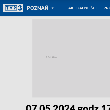
POWRÓT DO
POZNAŃ
AKTUALNOŚCI
PR
TVP REGIONY
07.05.2024 godz.1