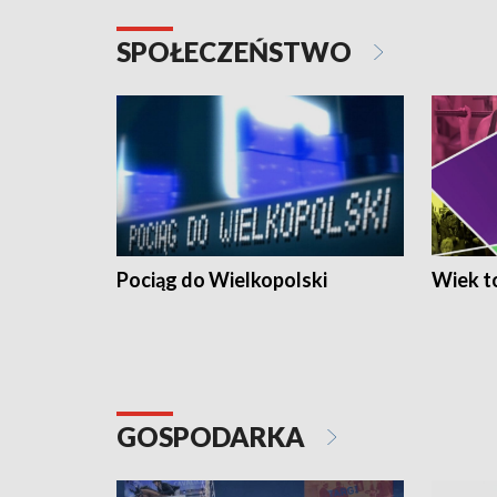
SPOŁECZEŃSTWO
Pociąg do Wielkopolski
Wiek to
GOSPODARKA