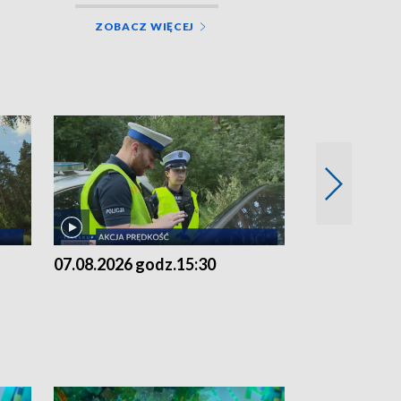
ZOBACZ WIĘCEJ
07.08.2026 godz.15:30
06.08.2026 g