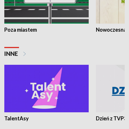
Poza miastem
Nowoczesna 
INNE
TalentAsy
Dzień z TVP3