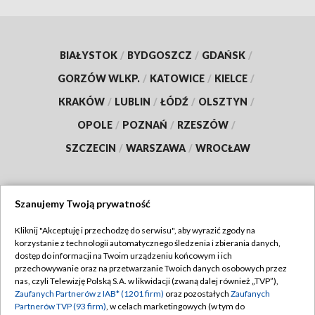
BIAŁYSTOK
/
BYDGOSZCZ
/
GDAŃSK
/
GORZÓW WLKP.
/
KATOWICE
/
KIELCE
/
KRAKÓW
/
LUBLIN
/
ŁÓDŹ
/
OLSZTYN
/
OPOLE
/
POZNAŃ
/
RZESZÓW
/
SZCZECIN
/
WARSZAWA
/
WROCŁAW
Szanujemy Twoją prywatność
Dołącz do nas:
Kliknij "Akceptuję i przechodzę do serwisu", aby wyrazić zgody na
korzystanie z technologii automatycznego śledzenia i zbierania danych,
TVP
dostęp do informacji na Twoim urządzeniu końcowym i ich
Abonament TVP
przechowywanie oraz na przetwarzanie Twoich danych osobowych przez
Regulamin TVP
nas, czyli Telewizję Polską S.A. w likwidacji (zwaną dalej również „TVP”),
Emisja w TVP
Zaufanych Partnerów z IAB* (1201 firm)
oraz pozostałych
Zaufanych
Polityka prywatności
Partnerów TVP (93 firm)
, w celach marketingowych (w tym do
Centrum informacji TVP