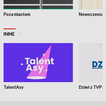
Poza miastem
Nowoczesna 
INNE
TalentAsy
Dzień z TVP3