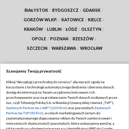
BIAŁYSTOK
/
BYDGOSZCZ
/
GDAŃSK
/
GORZÓW WLKP.
/
KATOWICE
/
KIELCE
/
KRAKÓW
/
LUBLIN
/
ŁÓDŹ
/
OLSZTYN
/
OPOLE
/
POZNAŃ
/
RZESZÓW
/
SZCZECIN
/
WARSZAWA
/
WROCŁAW
Szanujemy Twoją prywatność
Dołącz do nas:
Kliknij "Akceptuję i przechodzę do serwisu", aby wyrazić zgody na
korzystanie z technologii automatycznego śledzenia i zbierania danych,
TVP
dostęp do informacji na Twoim urządzeniu końcowym i ich
Abonament TVP
przechowywanie oraz na przetwarzanie Twoich danych osobowych przez
Regulamin TVP
nas, czyli Telewizję Polską S.A. w likwidacji (zwaną dalej również „TVP”),
Emisja w TVP
Zaufanych Partnerów z IAB* (1201 firm)
oraz pozostałych
Zaufanych
Polityka prywatności
Partnerów TVP (93 firm)
, w celach marketingowych (w tym do
Centrum informacji TVP
Moje zgody
zautomatyzowanego dopasowania reklam do Twoich zainteresowań i
mierzenia ich skuteczności) i pozostałych, które wskazujemy poniżej, a
Naziemna Telewizja Cyfrowa
Pomoc
także zgody na udostępnianie przez nas identyfikatora PPID do Google.