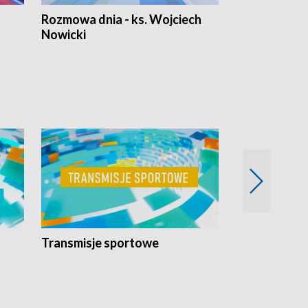
Rozmowa dnia - ks. Wojciech
Euro Fakty
Nowicki
Transmisje sportowe
Reportaże s