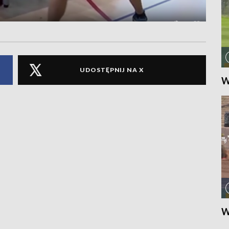
UDOSTĘPNIJ NA X
W
W