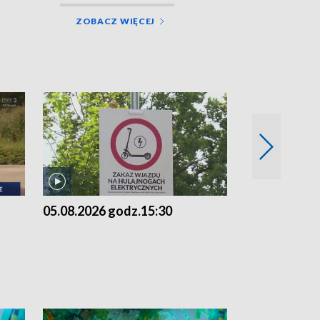
ZOBACZ WIĘCEJ
05.08.2026 godz.15:30
04.08.2026 g