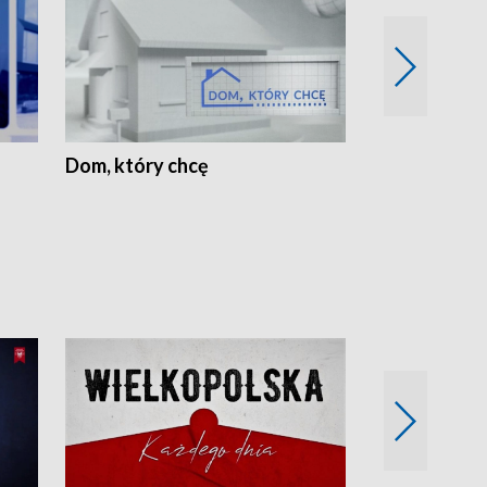
Dom, który chcę
Biznes Wielk