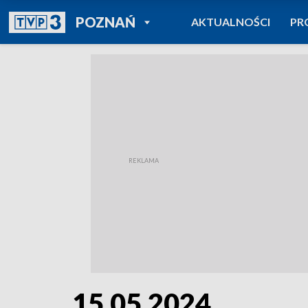
POWRÓT DO
POZNAŃ
AKTUALNOŚCI
PR
TVP REGIONY
15.05.2024