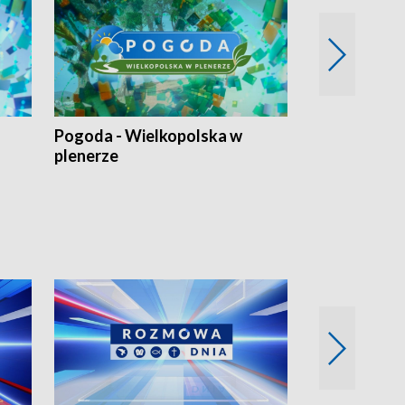
Pogoda - Wielkopolska w
Eko prognoza
plenerze