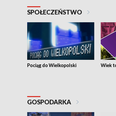
SPOŁECZEŃSTWO
Pociąg do Wielkopolski
Wiek to
GOSPODARKA