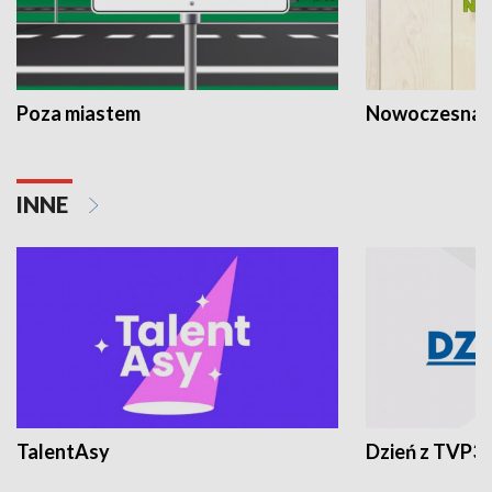
Poza miastem
Nowoczesna 
INNE
TalentAsy
Dzień z TVP3