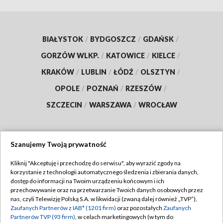
BIAŁYSTOK
/
BYDGOSZCZ
/
GDAŃSK
/
GORZÓW WLKP.
/
KATOWICE
/
KIELCE
/
KRAKÓW
/
LUBLIN
/
ŁÓDŹ
/
OLSZTYN
/
OPOLE
/
POZNAŃ
/
RZESZÓW
/
SZCZECIN
/
WARSZAWA
/
WROCŁAW
Szanujemy Twoją prywatność
Dołącz do nas:
Kliknij "Akceptuję i przechodzę do serwisu", aby wyrazić zgody na
korzystanie z technologii automatycznego śledzenia i zbierania danych,
TVP
dostęp do informacji na Twoim urządzeniu końcowym i ich
Abonament TVP
przechowywanie oraz na przetwarzanie Twoich danych osobowych przez
Regulamin TVP
nas, czyli Telewizję Polską S.A. w likwidacji (zwaną dalej również „TVP”),
Emisja w TVP
Zaufanych Partnerów z IAB* (1201 firm)
oraz pozostałych
Zaufanych
Polityka prywatności
Partnerów TVP (93 firm)
, w celach marketingowych (w tym do
Centrum informacji TVP