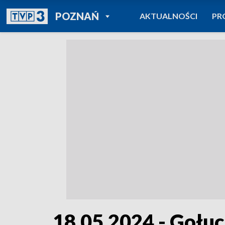
POWRÓT DO
POZNAŃ
AKTUALNOŚCI
PR
TVP REGIONY
18.05.2024 - Gołu