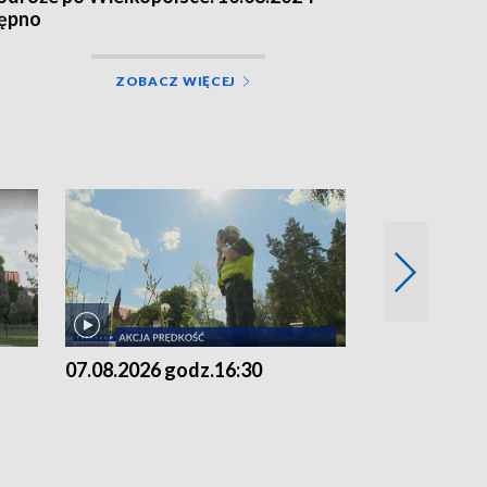
ępno
ZOBACZ WIĘCEJ
07.08.2026 godz.16:30
07.08.2026 g