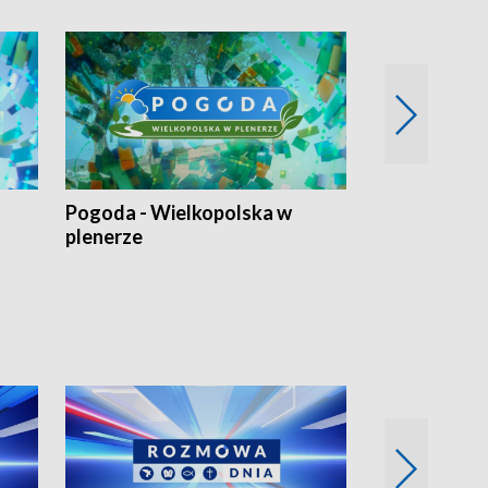
Pogoda - Wielkopolska w
Eko prognoza
plenerze