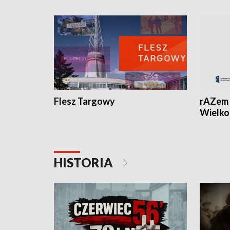
Flesz Targowy
rAZem 
Wielko
HISTORIA