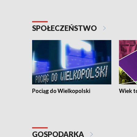
SPOŁECZEŃSTWO
Pociąg do Wielkopolski
Wiek to
GOSPODARKA