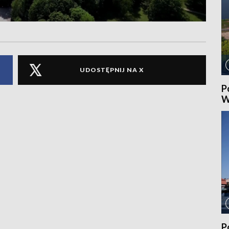
UDOSTĘPNIJ NA X
P
W
P