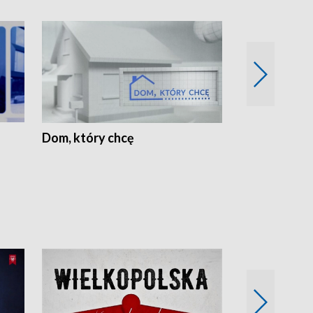
Dom, który chcę
Biznes Wielk