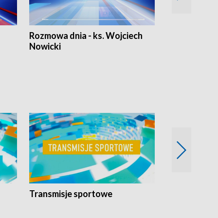
Rozmowa dnia - ks. Wojciech
Euro Fakty
Nowicki
Transmisje sportowe
Reportaże s