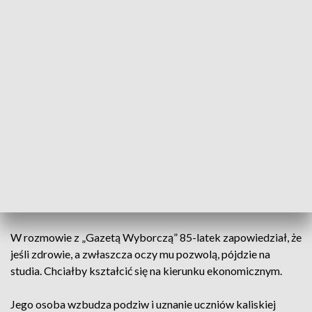
Ponadpodstawowych w Kaliszu. Za sobą ma już egzaminy z
języka polskiego, niemieckiego, matematyki oraz geografii.
Gratulacje seniorowi złożył prezydent Kalisza Krystian
Kinastowski
.
Urodzony w okolicach Turku Józef Peruga mieszka w
Kaliszu ponad 20 lat. W czasie wojny, jako małe dziecko, był
więźniem niemieckiego obozu. Mieszkał w kilku rejonach
kraju, między innymi w Kowarach. Przez lata pracował jako
kierowca autobusów i ciężarówek.
Matura to dopiero początek
W rozmowie z „Gazetą Wyborczą” 85-latek zapowiedział, że
jeśli zdrowie, a zwłaszcza oczy mu pozwolą, pójdzie na
studia. Chciałby kształcić się na kierunku ekonomicznym.
Jego osoba wzbudza podziw i uznanie uczniów kaliskiej