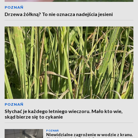
POZNAŃ
Drzewa żółkną? To nie oznacza nadejścia jesieni
POZNAŃ
Słychać je każdego letniego wieczoru. Mało kto wie,
skąd bierze się to cykanie
POZNAŃ
Niewidzialne zagrożenie w wodzie z kranu.