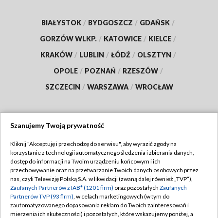
BIAŁYSTOK
/
BYDGOSZCZ
/
GDAŃSK
/
GORZÓW WLKP.
/
KATOWICE
/
KIELCE
/
KRAKÓW
/
LUBLIN
/
ŁÓDŹ
/
OLSZTYN
/
OPOLE
/
POZNAŃ
/
RZESZÓW
/
SZCZECIN
/
WARSZAWA
/
WROCŁAW
Szanujemy Twoją prywatność
Dołącz do nas:
Kliknij "Akceptuję i przechodzę do serwisu", aby wyrazić zgody na
korzystanie z technologii automatycznego śledzenia i zbierania danych,
TVP
dostęp do informacji na Twoim urządzeniu końcowym i ich
Abonament TVP
przechowywanie oraz na przetwarzanie Twoich danych osobowych przez
Regulamin TVP
nas, czyli Telewizję Polską S.A. w likwidacji (zwaną dalej również „TVP”),
Emisja w TVP
Polityka prywatności
Zaufanych Partnerów z IAB* (1201 firm)
oraz pozostałych
Zaufanych
Partnerów TVP (93 firm)
, w celach marketingowych (w tym do
Centrum informacji TVP
Moje zgody
zautomatyzowanego dopasowania reklam do Twoich zainteresowań i
mierzenia ich skuteczności) i pozostałych, które wskazujemy poniżej, a
Naziemna Telewizja Cyfrowa