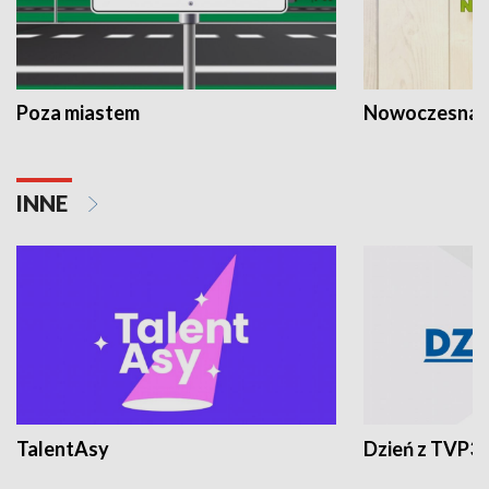
Poza miastem
Nowoczesna 
INNE
TalentAsy
Dzień z TVP3