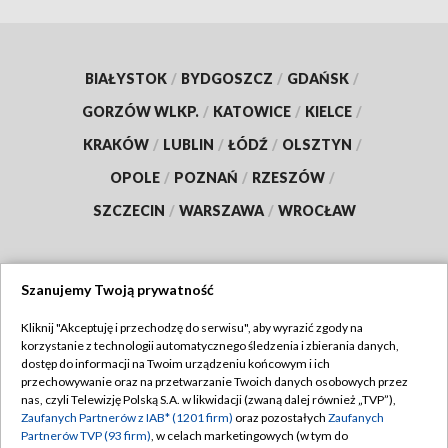
BIAŁYSTOK
/
BYDGOSZCZ
/
GDAŃSK
/
GORZÓW WLKP.
/
KATOWICE
/
KIELCE
/
KRAKÓW
/
LUBLIN
/
ŁÓDŹ
/
OLSZTYN
/
OPOLE
/
POZNAŃ
/
RZESZÓW
/
SZCZECIN
/
WARSZAWA
/
WROCŁAW
Szanujemy Twoją prywatność
Dołącz do nas:
Kliknij "Akceptuję i przechodzę do serwisu", aby wyrazić zgody na
korzystanie z technologii automatycznego śledzenia i zbierania danych,
TVP
dostęp do informacji na Twoim urządzeniu końcowym i ich
Abonament TVP
przechowywanie oraz na przetwarzanie Twoich danych osobowych przez
Regulamin TVP
nas, czyli Telewizję Polską S.A. w likwidacji (zwaną dalej również „TVP”),
Emisja w TVP
Zaufanych Partnerów z IAB* (1201 firm)
oraz pozostałych
Zaufanych
Polityka prywatności
Partnerów TVP (93 firm)
, w celach marketingowych (w tym do
Centrum informacji TVP