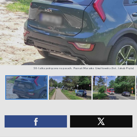
50-latka potrącona na pasach. Poznań Morasko Umultowska (fot. Jakub Pięta)