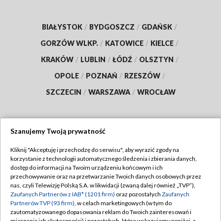
BIAŁYSTOK
/
BYDGOSZCZ
/
GDAŃSK
/
GORZÓW WLKP.
/
KATOWICE
/
KIELCE
/
KRAKÓW
/
LUBLIN
/
ŁÓDŹ
/
OLSZTYN
/
OPOLE
/
POZNAŃ
/
RZESZÓW
/
SZCZECIN
/
WARSZAWA
/
WROCŁAW
Szanujemy Twoją prywatność
Dołącz do nas:
Kliknij "Akceptuję i przechodzę do serwisu", aby wyrazić zgody na
korzystanie z technologii automatycznego śledzenia i zbierania danych,
TVP
dostęp do informacji na Twoim urządzeniu końcowym i ich
Abonament TVP
przechowywanie oraz na przetwarzanie Twoich danych osobowych przez
Regulamin TVP
nas, czyli Telewizję Polską S.A. w likwidacji (zwaną dalej również „TVP”),
Emisja w TVP
Polityka prywatności
Zaufanych Partnerów z IAB* (1201 firm)
oraz pozostałych
Zaufanych
Partnerów TVP (93 firm)
, w celach marketingowych (w tym do
Centrum informacji TVP
Moje zgody
zautomatyzowanego dopasowania reklam do Twoich zainteresowań i
mierzenia ich skuteczności) i pozostałych, które wskazujemy poniżej, a