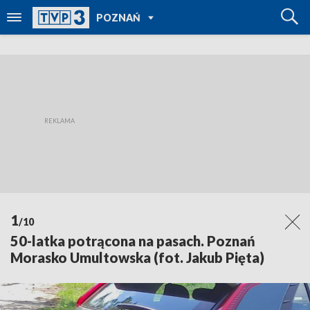
POWRÓT DO
POZNAŃ
TVP REGIONY
1
/10
50-latka potrącona na pasach. Poznań
Morasko Umultowska (fot. Jakub Pięta)