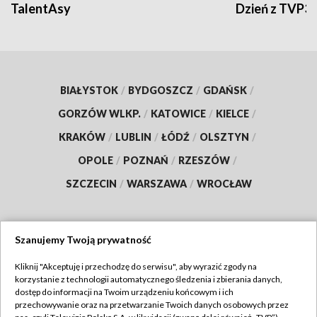
TalentAsy
Dzień z TVP3
BIAŁYSTOK
/
BYDGOSZCZ
/
GDAŃSK
/
GORZÓW WLKP.
/
KATOWICE
/
KIELCE
/
KRAKÓW
/
LUBLIN
/
ŁÓDŹ
/
OLSZTYN
/
OPOLE
/
POZNAŃ
/
RZESZÓW
/
SZCZECIN
/
WARSZAWA
/
WROCŁAW
Szanujemy Twoją prywatność
Dołącz do nas:
Kliknij "Akceptuję i przechodzę do serwisu", aby wyrazić zgody na
korzystanie z technologii automatycznego śledzenia i zbierania danych,
TVP
dostęp do informacji na Twoim urządzeniu końcowym i ich
Abonament TVP
przechowywanie oraz na przetwarzanie Twoich danych osobowych przez
Regulamin TVP