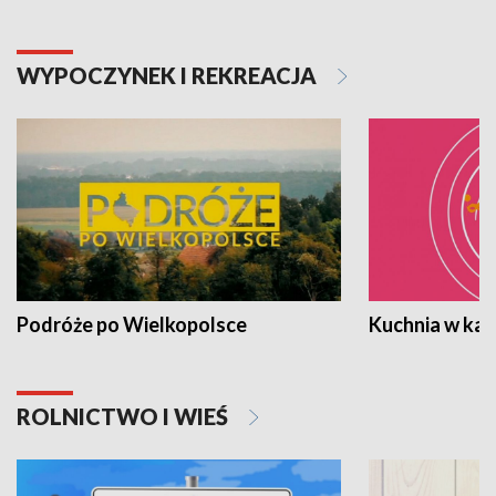
WYPOCZYNEK I REKREACJA
Podróże po Wielkopolsce
Kuchnia w ka
ROLNICTWO I WIEŚ