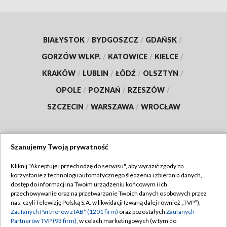
BIAŁYSTOK
/
BYDGOSZCZ
/
GDAŃSK
/
GORZÓW WLKP.
/
KATOWICE
/
KIELCE
/
KRAKÓW
/
LUBLIN
/
ŁÓDŹ
/
OLSZTYN
/
OPOLE
/
POZNAŃ
/
RZESZÓW
/
SZCZECIN
/
WARSZAWA
/
WROCŁAW
Szanujemy Twoją prywatność
Dołącz do nas:
Kliknij "Akceptuję i przechodzę do serwisu", aby wyrazić zgody na
korzystanie z technologii automatycznego śledzenia i zbierania danych,
TVP
dostęp do informacji na Twoim urządzeniu końcowym i ich
Abonament TVP
przechowywanie oraz na przetwarzanie Twoich danych osobowych przez
Regulamin TVP
nas, czyli Telewizję Polską S.A. w likwidacji (zwaną dalej również „TVP”),
Emisja w TVP
Zaufanych Partnerów z IAB* (1201 firm)
oraz pozostałych
Zaufanych
Polityka prywatności
Partnerów TVP (93 firm)
, w celach marketingowych (w tym do
Centrum informacji TVP