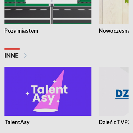
Poza miastem
Nowoczesna 
INNE
TalentAsy
Dzień z TVP3