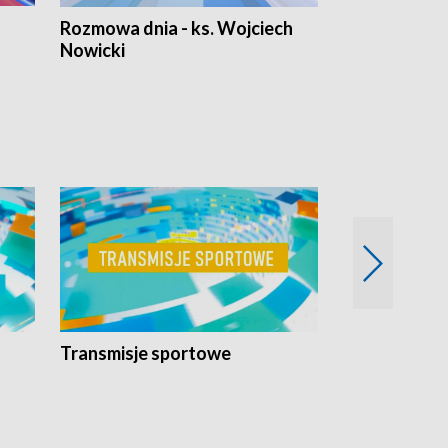
Rozmowa dnia - ks. Wojciech
Euro Fakty
Nowicki
Transmisje sportowe
Reportaże s