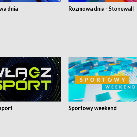
a dnia
Rozmowa dnia - Stonewall
sport
Sportowy weekend