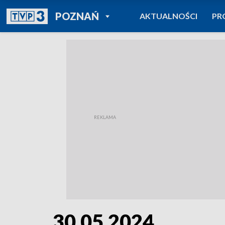
POWRÓT DO
POZNAŃ
AKTUALNOŚCI
PR
TVP REGIONY
30.05.2024