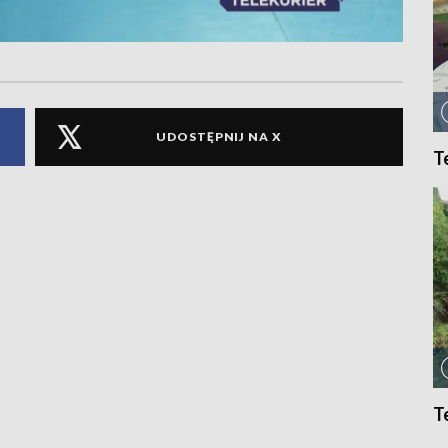
UDOSTĘPNIJ NA X
T
T