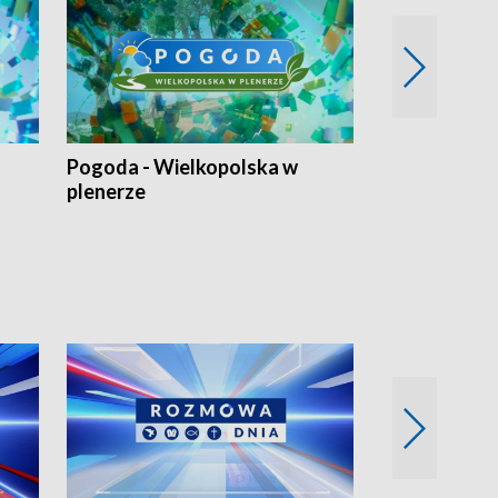
Pogoda - Wielkopolska w
Eko prognoza
plenerze