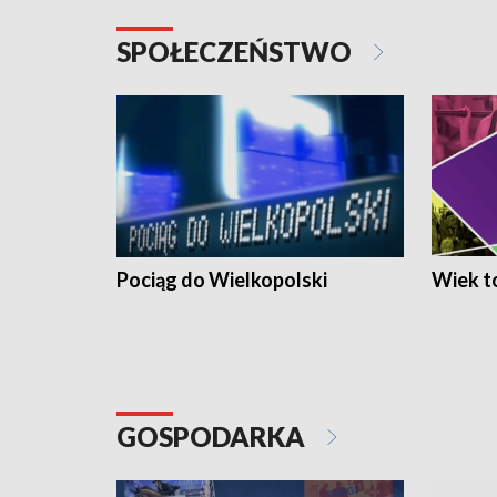
SPOŁECZEŃSTWO
Pociąg do Wielkopolski
Wiek to
GOSPODARKA