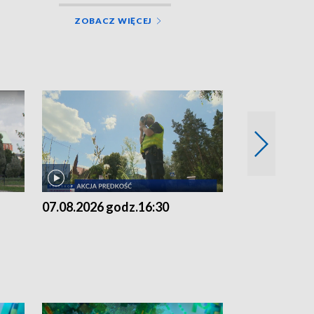
ZOBACZ WIĘCEJ
07.08.2026 godz.16:30
07.08.2026 g