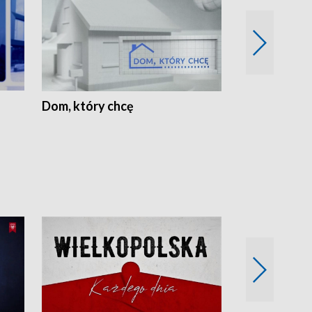
Dom, który chcę
Biznes Wielk