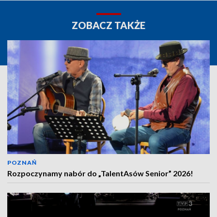
ZOBACZ TAKŻE
POZNAŃ
Rozpoczynamy nabór do „TalentAsów Senior” 2026!