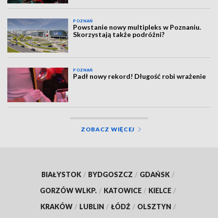
POZNAŃ
Powstanie nowy multipleks w Poznaniu.
Skorzystają także podróżni?
POZNAŃ
Padł nowy rekord! Długość robi wrażenie
ZOBACZ WIĘCEJ
BIAŁYSTOK
/
BYDGOSZCZ
/
GDAŃSK
/
GORZÓW WLKP.
/
KATOWICE
/
KIELCE
/
KRAKÓW
/
LUBLIN
/
ŁÓDŹ
/
OLSZTYN
/