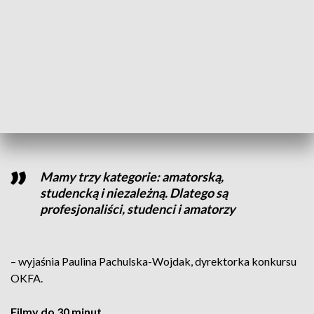
udział może wziąć każdy kto nagra film i przejdzie przez
kwalifikacje. Najmłodszy z uczestników w ma 8 lat, a
najstarszy 75. Co roku na to wydarzenie przyjeżdża coraz
więcej twórców.
Na festiwal zgłoszono prawie 300 produkcji jednak do
konkursu zakwalifikowały się 53 filmy. Jury ocenia je w kilku
kategoriach.
Mamy trzy kategorie: amatorską,
studencką i niezależną. Dlatego są
profesjonaliści, studenci i amatorzy
– wyjaśnia Paulina Pachulska-Wojdak, dyrektorka konkursu
OKFA.
Filmy do 30 minut