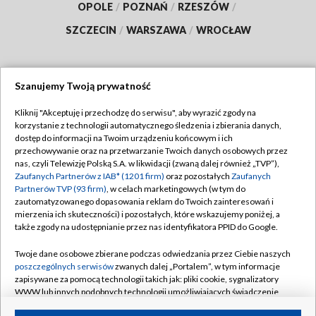
OPOLE
/
POZNAŃ
/
RZESZÓW
/
SZCZECIN
/
WARSZAWA
/
WROCŁAW
Szanujemy Twoją prywatność
Dołącz do nas:
Kliknij "Akceptuję i przechodzę do serwisu", aby wyrazić zgody na
korzystanie z technologii automatycznego śledzenia i zbierania danych,
TVP
dostęp do informacji na Twoim urządzeniu końcowym i ich
Abonament TVP
przechowywanie oraz na przetwarzanie Twoich danych osobowych przez
Regulamin TVP
nas, czyli Telewizję Polską S.A. w likwidacji (zwaną dalej również „TVP”),
Emisja w TVP
Polityka prywatności
Zaufanych Partnerów z IAB* (1201 firm)
oraz pozostałych
Zaufanych
Partnerów TVP (93 firm)
, w celach marketingowych (w tym do
Centrum informacji TVP
Moje zgody
zautomatyzowanego dopasowania reklam do Twoich zainteresowań i
mierzenia ich skuteczności) i pozostałych, które wskazujemy poniżej, a
Naziemna Telewizja Cyfrowa
Pomoc
także zgody na udostępnianie przez nas identyfikatora PPID do Google.
Sklep TVP
Biuro reklamy
Twoje dane osobowe zbierane podczas odwiedzania przez Ciebie naszych
Rada Programowa
Kontakt
poszczególnych serwisów
zwanych dalej „Portalem”, w tym informacje
zapisywane za pomocą technologii takich jak: pliki cookie, sygnalizatory
System NOS
WWW lub innych podobnych technologii umożliwiających świadczenie
dopasowanych i bezpiecznych usług, personalizację treści oraz reklam,
Informacje o nadawcy
Kanały