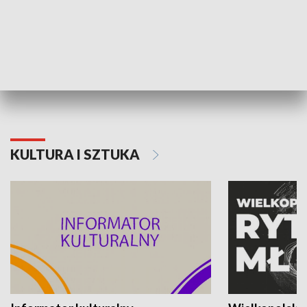
70. rocznica Powstania
Narodowy Dzi
Poznańskiego Czerwca 1956 roku
Powstania Wi
KULTURA I SZTUKA