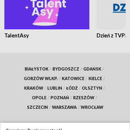
TalentAsy
Dzień z TVP3
BIAŁYSTOK
/
BYDGOSZCZ
/
GDAŃSK
/
GORZÓW WLKP.
/
KATOWICE
/
KIELCE
/
KRAKÓW
/
LUBLIN
/
ŁÓDŹ
/
OLSZTYN
/
OPOLE
/
POZNAŃ
/
RZESZÓW
/
SZCZECIN
/
WARSZAWA
/
WROCŁAW