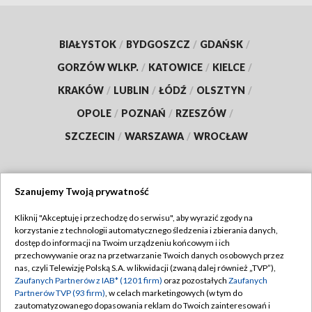
BIAŁYSTOK
/
BYDGOSZCZ
/
GDAŃSK
/
GORZÓW WLKP.
/
KATOWICE
/
KIELCE
/
KRAKÓW
/
LUBLIN
/
ŁÓDŹ
/
OLSZTYN
/
OPOLE
/
POZNAŃ
/
RZESZÓW
/
SZCZECIN
/
WARSZAWA
/
WROCŁAW
Szanujemy Twoją prywatność
Dołącz do nas:
Kliknij "Akceptuję i przechodzę do serwisu", aby wyrazić zgody na
korzystanie z technologii automatycznego śledzenia i zbierania danych,
TVP
dostęp do informacji na Twoim urządzeniu końcowym i ich
Abonament TVP
przechowywanie oraz na przetwarzanie Twoich danych osobowych przez
Regulamin TVP
nas, czyli Telewizję Polską S.A. w likwidacji (zwaną dalej również „TVP”),
Emisja w TVP
Polityka prywatności
Zaufanych Partnerów z IAB* (1201 firm)
oraz pozostałych
Zaufanych
Partnerów TVP (93 firm)
, w celach marketingowych (w tym do
Centrum informacji TVP
Moje zgody
zautomatyzowanego dopasowania reklam do Twoich zainteresowań i