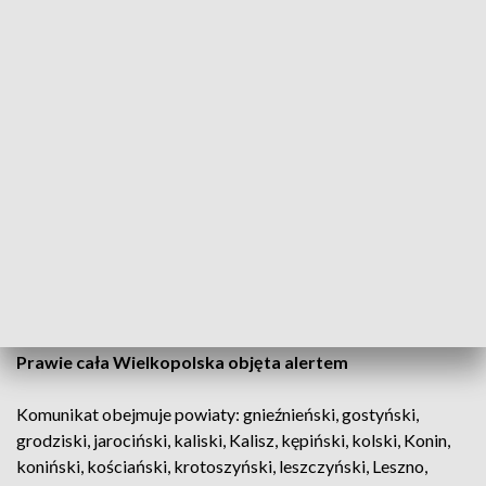
Prognozowane są burze, którym
miejscami będą towarzyszyć silne opady
deszczu do 25 mm, punktowo do 35 mm
oraz porywy wiatru do około 75 km/h.
Lokalnie grad
- czytamy w komunikacie.
Stopień ostrzeżenia może zostać podwyższony.
Prawie cała Wielkopolska objęta alertem
Komunikat obejmuje powiaty: gnieźnieński, gostyński,
grodziski, jarociński, kaliski, Kalisz, kępiński, kolski, Konin,
koniński, kościański, krotoszyński, leszczyński, Leszno,