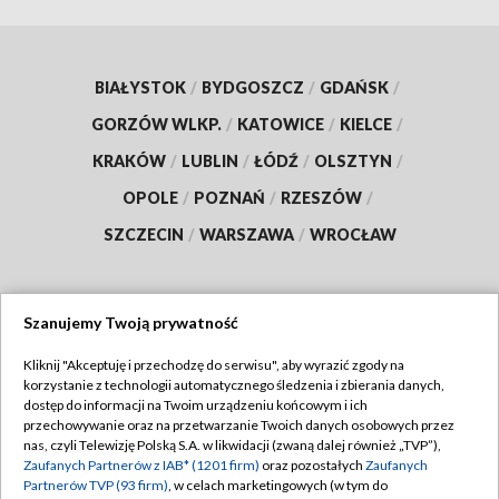
BIAŁYSTOK
/
BYDGOSZCZ
/
GDAŃSK
/
GORZÓW WLKP.
/
KATOWICE
/
KIELCE
/
KRAKÓW
/
LUBLIN
/
ŁÓDŹ
/
OLSZTYN
/
OPOLE
/
POZNAŃ
/
RZESZÓW
/
SZCZECIN
/
WARSZAWA
/
WROCŁAW
Szanujemy Twoją prywatność
Dołącz do nas:
Kliknij "Akceptuję i przechodzę do serwisu", aby wyrazić zgody na
korzystanie z technologii automatycznego śledzenia i zbierania danych,
TVP
dostęp do informacji na Twoim urządzeniu końcowym i ich
Abonament TVP
przechowywanie oraz na przetwarzanie Twoich danych osobowych przez
Regulamin TVP
nas, czyli Telewizję Polską S.A. w likwidacji (zwaną dalej również „TVP”),
Emisja w TVP
Zaufanych Partnerów z IAB* (1201 firm)
oraz pozostałych
Zaufanych
Polityka prywatności
Partnerów TVP (93 firm)
, w celach marketingowych (w tym do
Centrum informacji TVP