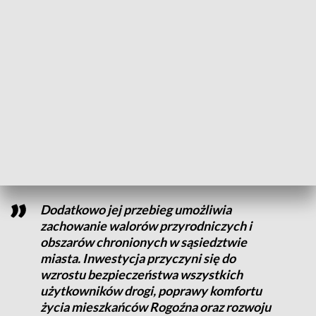
Most, wiadukt i nie tylko
W ramach inwestycji powstanie most na rzece Wełna,
wiadukt nad linią kolejową Poznań – Piła, a także m.in. dwa
ronda, skrzyżowania z drogami gminnymi, ścieżki pieszo-
rowerowe i rowerowe.
Obwodnica ma wyprowadzić ruch tranzytowy z Rogoźna.
Dodatkowo jej przebieg umożliwia
zachowanie walorów przyrodniczych i
obszarów chronionych w sąsiedztwie
miasta. Inwestycja przyczyni się do
wzrostu bezpieczeństwa wszystkich
użytkowników drogi, poprawy komfortu
życia mieszkańców Rogoźna oraz rozwoju