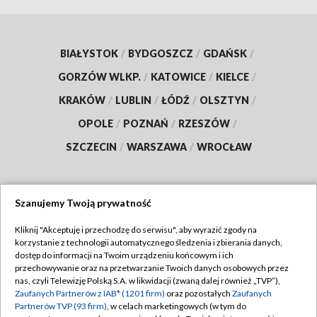
BIAŁYSTOK
/
BYDGOSZCZ
/
GDAŃSK
/
GORZÓW WLKP.
/
KATOWICE
/
KIELCE
/
KRAKÓW
/
LUBLIN
/
ŁÓDŹ
/
OLSZTYN
/
OPOLE
/
POZNAŃ
/
RZESZÓW
/
SZCZECIN
/
WARSZAWA
/
WROCŁAW
Szanujemy Twoją prywatność
Dołącz do nas:
Kliknij "Akceptuję i przechodzę do serwisu", aby wyrazić zgody na
korzystanie z technologii automatycznego śledzenia i zbierania danych,
TVP
dostęp do informacji na Twoim urządzeniu końcowym i ich
Abonament TVP
przechowywanie oraz na przetwarzanie Twoich danych osobowych przez
Regulamin TVP
nas, czyli Telewizję Polską S.A. w likwidacji (zwaną dalej również „TVP”),
Emisja w TVP
Polityka prywatności
Zaufanych Partnerów z IAB* (1201 firm)
oraz pozostałych
Zaufanych
Partnerów TVP (93 firm)
, w celach marketingowych (w tym do
Centrum informacji TVP