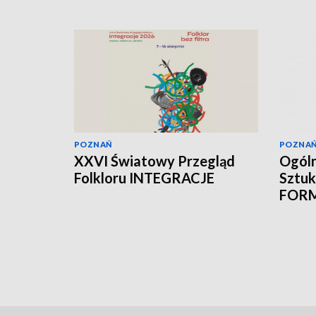
POZNAŃ
POZNA
XXVI Światowy Przegląd
Ogóln
Folkloru INTEGRACJE
Sztuk
FOR