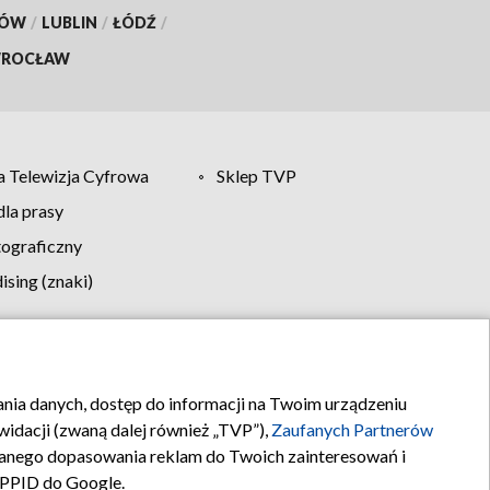
KÓW
/
LUBLIN
/
ŁÓDŹ
/
ROCŁAW
 Telewizja Cyfrowa
Sklep TVP
la prasy
tograficzny
sing (znaki)
klamy
Kontakt
rania danych, dostęp do informacji na Twoim urządzeniu
idacji (zwaną dalej również „TVP”),
Zaufanych Partnerów
anego dopasowania reklam do Twoich zainteresowań i
a PPID do Google.