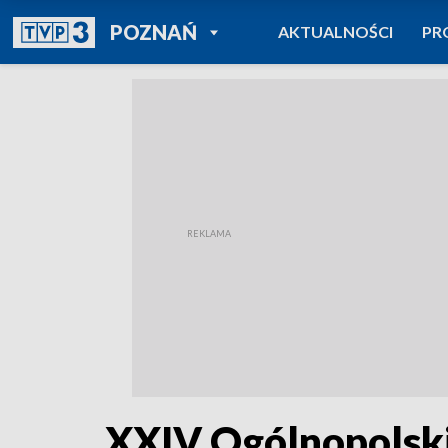
POWRÓT DO
POZNAŃ
AKTUALNOŚCI
PR
TVP REGIONY
XXIV Ogólnopolski