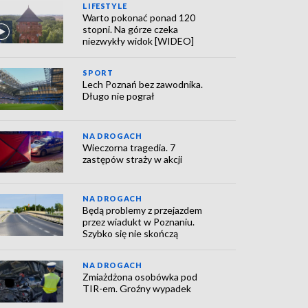
LIFESTYLE
Warto pokonać ponad 120
stopni. Na górze czeka
niezwykły widok [WIDEO]
SPORT
Lech Poznań bez zawodnika.
Długo nie pograł
NA DROGACH
Wieczorna tragedia. 7
zastępów straży w akcji
NA DROGACH
Będą problemy z przejazdem
przez wiadukt w Poznaniu.
Szybko się nie skończą
NA DROGACH
Zmiażdżona osobówka pod
TIR-em. Groźny wypadek