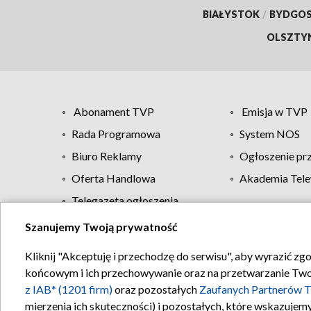
BIAŁYSTOK
/
BYDGO
OLSZTY
Abonament TVP
Emisja w TVP
Rada Programowa
System NOS
Biuro Reklamy
Ogłoszenie pr
Oferta Handlowa
Akademia Tele
Telegazeta ogłoszenia
Szanujemy Twoją prywatność
Regulamin TVP
Kliknij "Akceptuję i przechodzę do serwisu", aby wyrazić zg
końcowym i ich przechowywanie oraz na przetwarzanie Twoich
z IAB* (1201 firm)
oraz pozostałych
Zaufanych Partnerów T
mierzenia ich skuteczności) i pozostałych, które wskazujemy