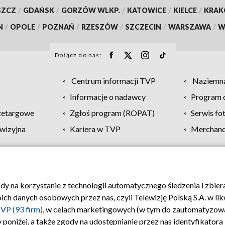
SZCZ
/
GDAŃSK
/
GORZÓW WLKP.
/
KATOWICE
/
KIELCE
/
KRA
N
/
OPOLE
/
POZNAŃ
/
RZESZÓW
/
SZCZECIN
/
WARSZAWA
/
W
Dołącz do nas:
Centrum informacji TVP
Naziemna
Informacje o nadawcy
Program d
zetargowe
Zgłoś program (ROPAT)
Serwis fo
wizyjna
Kariera w TVP
Merchandi
Polityka prywatności
Moje zgody
Pomoc
Biuro re
ody na korzystanie z technologii automatycznego śledzenia i zbie
 danych osobowych przez nas, czyli Telewizję Polską S.A. w likw
VP (93 firm)
, w celach marketingowych (w tym do zautomatyzow
 poniżej, a także zgody na udostępnianie przez nas identyfikator