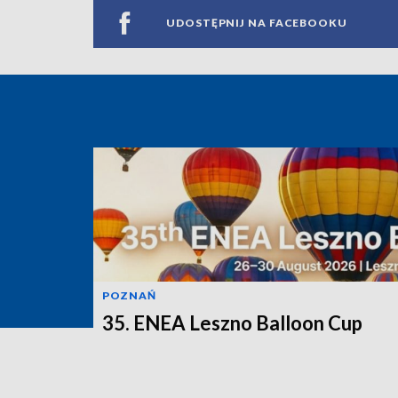
UDOSTĘPNIJ NA FACEBOOKU
POZNAŃ
35. ENEA Leszno Balloon Cup