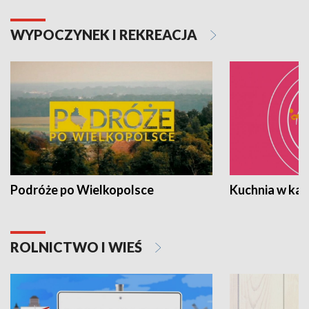
WYPOCZYNEK I REKREACJA
Podróże po Wielkopolsce
Kuchnia w ka
ROLNICTWO I WIEŚ