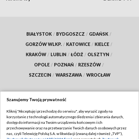
BIAŁYSTOK
/
BYDGOSZCZ
/
GDAŃSK
/
GORZÓW WLKP.
/
KATOWICE
/
KIELCE
/
KRAKÓW
/
LUBLIN
/
ŁÓDŹ
/
OLSZTYN
/
OPOLE
/
POZNAŃ
/
RZESZÓW
/
SZCZECIN
/
WARSZAWA
/
WROCŁAW
Szanujemy Twoją prywatność
Dołącz do nas:
Kliknij "Akceptuję i przechodzę do serwisu", aby wyrazić zgody na
korzystanie z technologii automatycznego śledzenia i zbierania danych,
TVP
dostęp do informacji na Twoim urządzeniu końcowym i ich
Abonament TVP
przechowywanie oraz na przetwarzanie Twoich danych osobowych przez
Regulamin TVP
nas, czyli Telewizję Polską S.A. w likwidacji (zwaną dalej również „TVP”),
Emisja w TVP