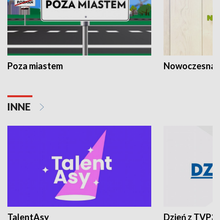
Poza miastem
Nowoczesna 
INNE
TalentAsy
Dzień z TVP3