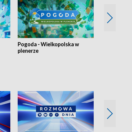
Pogoda - Wielkopolska w
Eko prognoza
plenerze