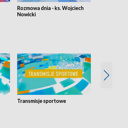
Rozmowa dnia - ks. Wojciech
Euro Fakty
Nowicki
Transmisje sportowe
Reportaże s