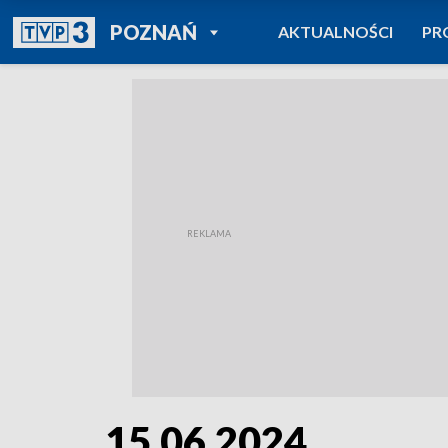
POWRÓT DO
POZNAŃ
AKTUALNOŚCI
PR
TVP REGIONY
15.06.2024