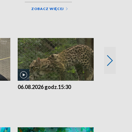
ZOBACZ WIĘCEJ
06.08.2026 godz.15:30
05.08.2026 g