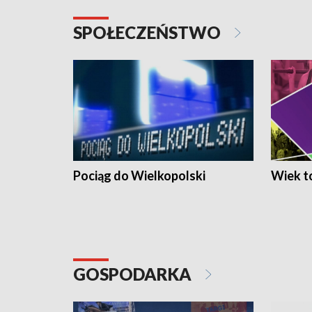
SPOŁECZEŃSTWO
Pociąg do Wielkopolski
Wiek to
GOSPODARKA