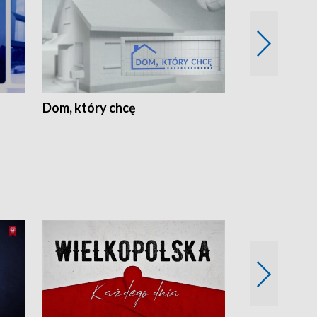
Dom, który chcę
Biznes Wielk