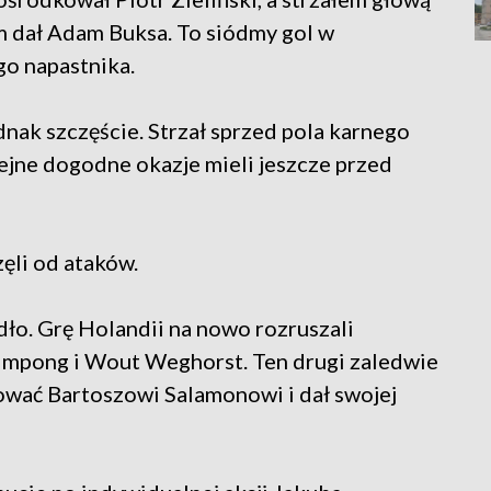
 dał Adam Buksa. To siódmy gol w
o napastnika.
nak szczęście. Strzał sprzed pola karnego
jne dogodne okazje mieli jeszcze przed
ęli od ataków.
ło. Grę Holandii na nowo rozruszali
impong i Wout Weghorst. Ten drugi zaledwie
kować Bartoszowi Salamonowi i dał swojej