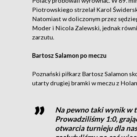
Polacy próbowali wyrównać. W 89. min
Piotrowskiego strzelał Karol Świderski
Natomiast w doliczonym przez sędzieg
Moder i Nicola Zalewski, jednak równi
zarzutu.
Bartosz Salamon po meczu
Poznański piłkarz Bartosz Salamon sko
utarty drugiej bramki w meczu z Holan
Na pewno taki wynik w ta
Prowadziliśmy 1:0, gra
otwarcia turnieju dla nas