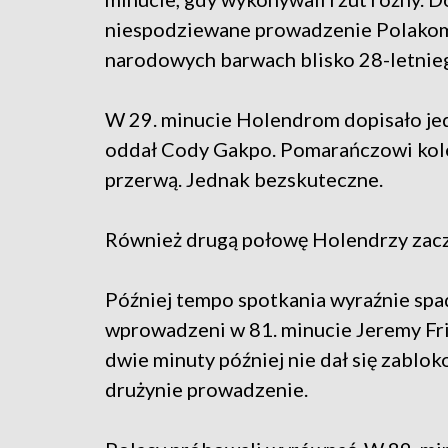
niespodziewane prowadzenie Polakom
narodowych barwach blisko 28-letnieg
W 29. minucie Holendrom dopisało jed
oddał Cody Gakpo. Pomarańczowi kole
przerwą. Jednak bezskuteczne.
Również drugą połowę Holendrzy zacz
Później tempo spotkania wyraźnie spad
wprowadzeni w 81. minucie Jeremy Fr
dwie minuty później nie dał się zablo
drużynie prowadzenie.