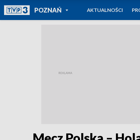
POWRÓT DO
POZNAŃ
AKTUALNOŚCI
PR
TVP REGIONY
Mecz Polska – Hol