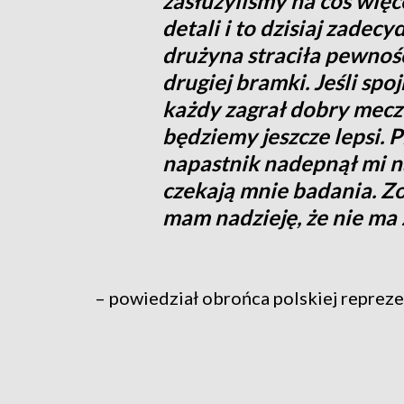
zasłużyliśmy na coś więce
detali i to dzisiaj zadec
drużyna straciła pewność
drugiej bramki. Jeśli spo
każdy zagrał dobry mecz 
będziemy jeszcze lepsi. 
napastnik nadepnął mi n
czekają mnie badania. Zo
mam nadzieję, że nie ma
– powiedział obrońca polskiej reprezen