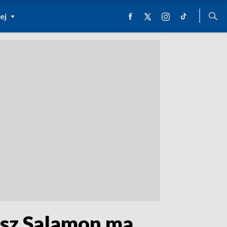
ej
osz Salamon ma