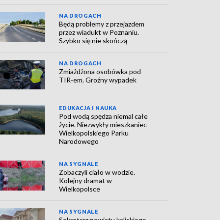
NA DROGACH
Będą problemy z przejazdem
przez wiadukt w Poznaniu.
Szybko się nie skończą
NA DROGACH
Zmiażdżona osobówka pod
TIR-em. Groźny wypadek
EDUKACJA I NAUKA
Pod wodą spędza niemal całe
życie. Niezwykły mieszkaniec
Wielkopolskiego Parku
Narodowego
NA SYGNALE
Zobaczyli ciało w wodzie.
Kolejny dramat w
Wielkopolsce
NA SYGNALE
Sekretarz powiatu kaliskiego