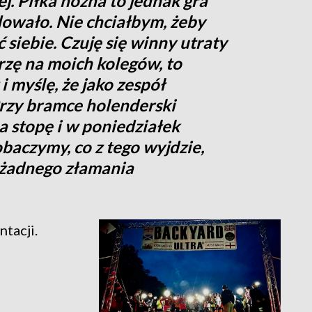
j. Piłka nożna to jednak gra
ydowało. Nie chciałbym, żeby
 siebie. Czuję się winny utraty
jrzę na moich kolegów, to
i myślę, że jako zespół
Przy bramce holenderski
a stopę i w poniedziałek
baczymy, co z tego wyjdzie,
 żadnego złamania
tacji.