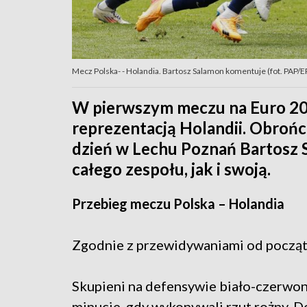
Mecz Polska- - Holandia. Bartosz Salamon komentuje (fot. PAP
W pierwszym meczu na Euro 202
reprezentacją Holandii. Obrońcą
dzień w Lechu Poznań Bartosz
całego zespołu, jak i swoją.
Przebieg meczu Polska – Holandia
Zgodnie z przewidywaniami od począt
Skupieni na defensywie biało-czerwoni 
minucie, gdy wykonywali rzut rożny. D