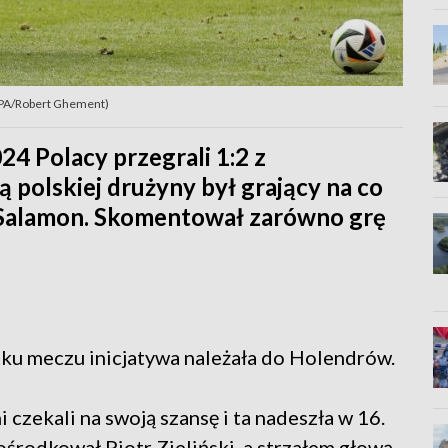
/EPA/Robert Ghement)
4 Polacy przegrali 1:2 z
 polskiej drużyny był grający na co
 Salamon. Skomentował zarówno grę
ku meczu inicjatywa należała do Holendrów.
czekali na swoją szansę i ta nadeszła w 16.
ośrodkował Piotr Zieliński, a strzałem głową