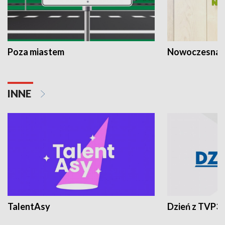
Poza miastem
Nowoczesna 
INNE
TalentAsy
Dzień z TVP3