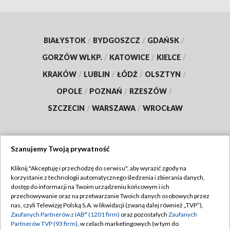
BIAŁYSTOK
/
BYDGOSZCZ
/
GDAŃSK
/
GORZÓW WLKP.
/
KATOWICE
/
KIELCE
/
KRAKÓW
/
LUBLIN
/
ŁÓDŹ
/
OLSZTYN
/
OPOLE
/
POZNAŃ
/
RZESZÓW
/
SZCZECIN
/
WARSZAWA
/
WROCŁAW
Szanujemy Twoją prywatność
Dołącz do nas:
Kliknij "Akceptuję i przechodzę do serwisu", aby wyrazić zgody na
korzystanie z technologii automatycznego śledzenia i zbierania danych,
TVP
dostęp do informacji na Twoim urządzeniu końcowym i ich
Abonament TVP
przechowywanie oraz na przetwarzanie Twoich danych osobowych przez
Regulamin TVP
nas, czyli Telewizję Polską S.A. w likwidacji (zwaną dalej również „TVP”),
Emisja w TVP
Zaufanych Partnerów z IAB* (1201 firm)
oraz pozostałych
Zaufanych
Polityka prywatności
Partnerów TVP (93 firm)
, w celach marketingowych (w tym do
Centrum informacji TVP