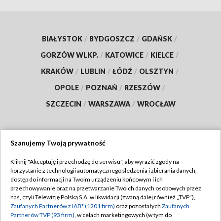
BIAŁYSTOK
/
BYDGOSZCZ
/
GDAŃSK
/
GORZÓW WLKP.
/
KATOWICE
/
KIELCE
/
KRAKÓW
/
LUBLIN
/
ŁÓDŹ
/
OLSZTYN
/
OPOLE
/
POZNAŃ
/
RZESZÓW
/
SZCZECIN
/
WARSZAWA
/
WROCŁAW
Szanujemy Twoją prywatność
Dołącz do nas:
Kliknij "Akceptuję i przechodzę do serwisu", aby wyrazić zgody na
korzystanie z technologii automatycznego śledzenia i zbierania danych,
TVP
dostęp do informacji na Twoim urządzeniu końcowym i ich
Abonament TVP
przechowywanie oraz na przetwarzanie Twoich danych osobowych przez
Regulamin TVP
nas, czyli Telewizję Polską S.A. w likwidacji (zwaną dalej również „TVP”),
Emisja w TVP
Zaufanych Partnerów z IAB* (1201 firm)
oraz pozostałych
Zaufanych
Polityka prywatności
Partnerów TVP (93 firm)
, w celach marketingowych (w tym do
Centrum informacji TVP