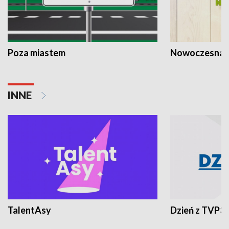
Poza miastem
Nowoczesna 
INNE
TalentAsy
Dzień z TVP3