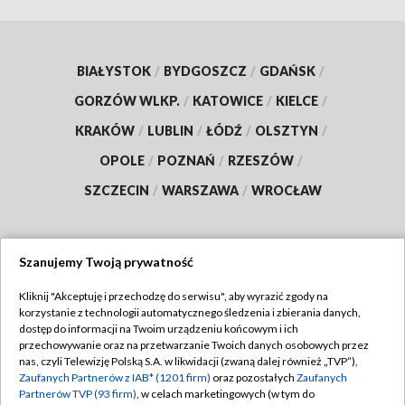
BIAŁYSTOK
/
BYDGOSZCZ
/
GDAŃSK
/
GORZÓW WLKP.
/
KATOWICE
/
KIELCE
/
KRAKÓW
/
LUBLIN
/
ŁÓDŹ
/
OLSZTYN
/
OPOLE
/
POZNAŃ
/
RZESZÓW
/
SZCZECIN
/
WARSZAWA
/
WROCŁAW
Szanujemy Twoją prywatność
Dołącz do nas:
Kliknij "Akceptuję i przechodzę do serwisu", aby wyrazić zgody na
korzystanie z technologii automatycznego śledzenia i zbierania danych,
TVP
dostęp do informacji na Twoim urządzeniu końcowym i ich
Abonament TVP
przechowywanie oraz na przetwarzanie Twoich danych osobowych przez
Regulamin TVP
nas, czyli Telewizję Polską S.A. w likwidacji (zwaną dalej również „TVP”),
Emisja w TVP
Zaufanych Partnerów z IAB* (1201 firm)
oraz pozostałych
Zaufanych
Polityka prywatności
Partnerów TVP (93 firm)
, w celach marketingowych (w tym do
Centrum informacji TVP