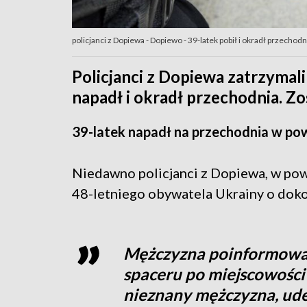
policjanci z Dopiewa - Dopiewo - 39-latek pobił i okradł przechodni
Policjanci z Dopiewa zatrzymali
napadł i okradł przechodnia. Z
39-latek napadł na przechodnia w po
Niedawno policjanci z Dopiewa, w pow
48-letniego obywatela Ukrainy o dok
Mężczyzna poinformował
spaceru po miejscowości
nieznany mężczyzna, ude