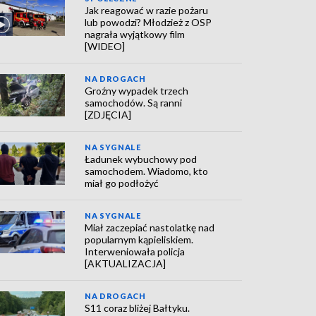
Jak reagować w razie pożaru
lub powodzi? Młodzież z OSP
nagrała wyjątkowy film
[WIDEO]
NA DROGACH
Groźny wypadek trzech
samochodów. Są ranni
[ZDJĘCIA]
NA SYGNALE
Ładunek wybuchowy pod
samochodem. Wiadomo, kto
miał go podłożyć
NA SYGNALE
Miał zaczepiać nastolatkę nad
popularnym kąpieliskiem.
Interweniowała policja
[AKTUALIZACJA]
NA DROGACH
S11 coraz bliżej Bałtyku.