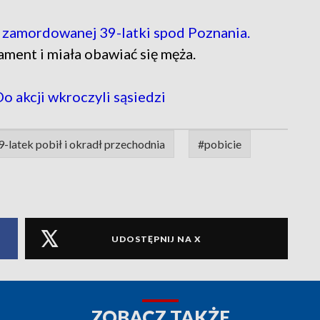
ę
zamordowanej 39-latki spod Poznania.
ament i miała obawiać się męża.
Do akcji wkroczyli sąsiedzi
-latek pobił i okradł przechodnia
#pobicie
UDOSTĘPNIJ NA X
ZOBACZ TAKŻE