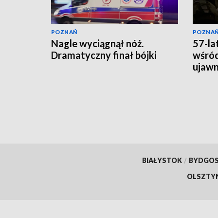
POZNAŃ
POZNA
Nagle wyciągnął nóż.
57-la
Dramatyczny finał bójki
wśród
ujawni
lata
BIAŁYSTOK
/
BYDGO
OLSZTY