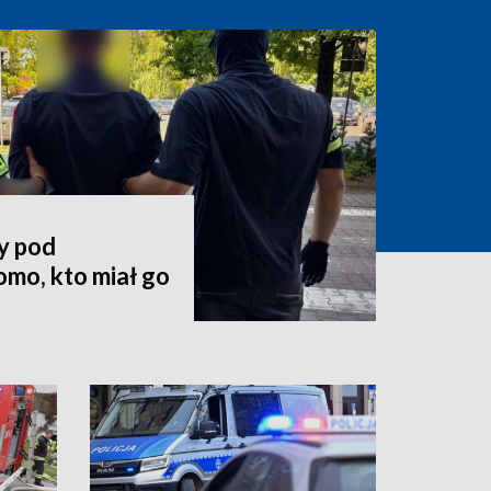
y pod
mo, kto miał go