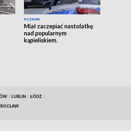
POZNAŃ
Miał zaczepiać nastolatkę
nad popularnym
kąpieliskiem.
Interweniowała policja
[AKTUALIZACJA]
KÓW
/
LUBLIN
/
ŁÓDŹ
/
ROCŁAW