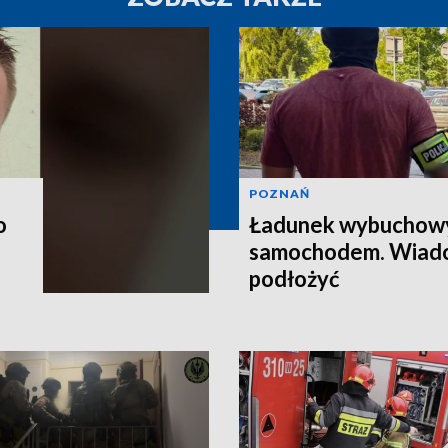
POZNAŃ
o
Ładunek wybuchow
samochodem. Wiado
podłożyć