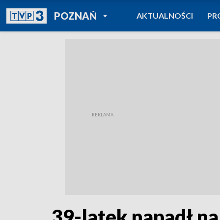
POWRÓT DO
POZNAŃ
AKTUALNOŚCI
PR
TVP REGIONY
39-latek napadł na