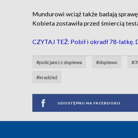
Mundurowi wciąż także badają spraw
Kobieta zostawiła przed śmiercią test
CZYTAJ TEŻ: Pobił i okradł 78-latkę. 
#policjanci z dopiewa
#dopiewo
#39
#kradzież
UDOSTĘPNIJ NA FACEBOOKU