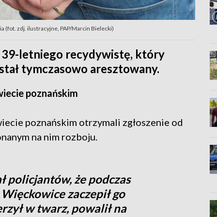
a (fot. zdj. ilustracyjne, PAP/Marcin Bielecki)
 39-letniego recydywistę, który
ostał tymczasowo aresztowany.
wiecie poznańskim
iecie poznańskim otrzymali zgłoszenie od
onanym na nim rozboju.
 policjantów, że podczas
 Więckowice zaczepił go
rzył w twarz, powalił na