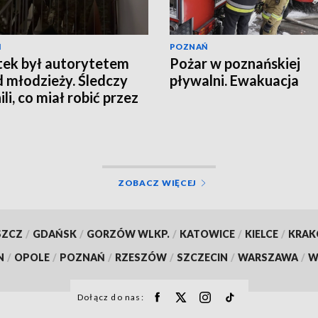
Ń
POZNAŃ
tek był autorytetem
Pożar w poznańskiej
 młodzieży. Śledczy
pływalni. Ewakuacja
li, co miał robić przez
ZOBACZ WIĘCEJ
SZCZ
/
GDAŃSK
/
GORZÓW WLKP.
/
KATOWICE
/
KIELCE
/
KRA
N
/
OPOLE
/
POZNAŃ
/
RZESZÓW
/
SZCZECIN
/
WARSZAWA
/
W
Dołącz do nas: