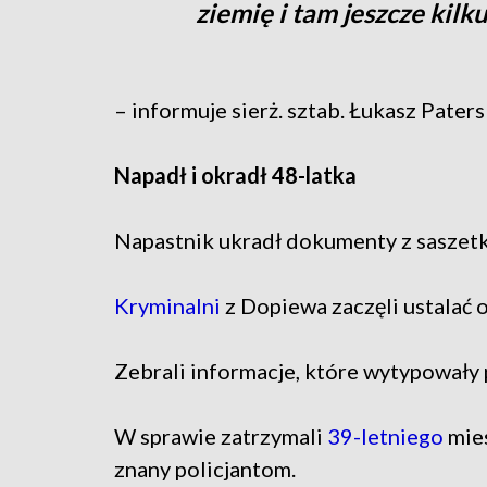
ziemię i tam jeszcze kilk
– informuje sierż. sztab. Łukasz Pater
Napadł i okradł 48-latka
Napastnik ukradł dokumenty z saszetki
Kryminalni
z Dopiewa zaczęli ustalać o
Zebrali informacje, które wytypowały
W sprawie zatrzymali
39-letniego
mies
znany policjantom.