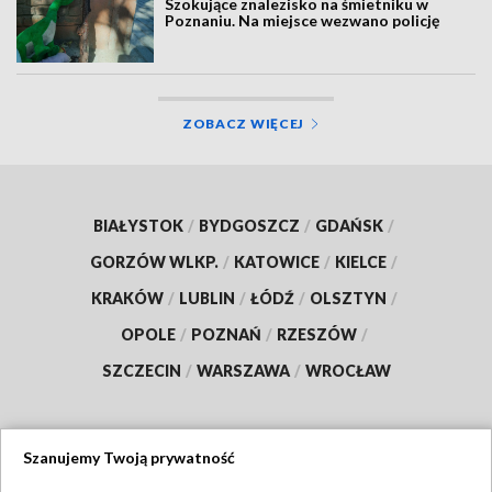
Szokujące znalezisko na śmietniku w
Poznaniu. Na miejsce wezwano policję
ZOBACZ WIĘCEJ
BIAŁYSTOK
/
BYDGOSZCZ
/
GDAŃSK
/
GORZÓW WLKP.
/
KATOWICE
/
KIELCE
/
KRAKÓW
/
LUBLIN
/
ŁÓDŹ
/
OLSZTYN
/
OPOLE
/
POZNAŃ
/
RZESZÓW
/
SZCZECIN
/
WARSZAWA
/
WROCŁAW
Szanujemy Twoją prywatność
Dołącz do nas: