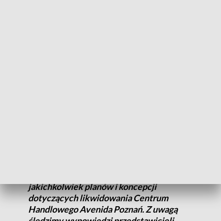
– zapowiedziała wiceprezydent w rozmowie z Radiem
Poznań.
Oświadczenie właściciela
Do słów wiceprezydent Natalii Weremczuk odniósł się
Zarząd firmy ECE Projektmanagement Polska Sp. z o.o.,
właściciel Avenidy Poznań.
W zawiązku z wypowiedzią Pani
wiceprezydent miasta Poznania Natalii
Weremczuk w dniu 26.06.2024 w Radiu
Poznań, oświadczamy, że nie ma
jakichkolwiek planów i koncepcji
dotyczących likwidowania Centrum
Handlowego Avenida Poznań. Z uwagą
śledzimy wypowiedzi przedstawicieli