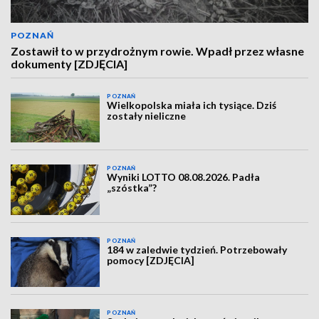
POZNAŃ
Zostawił to w przydrożnym rowie. Wpadł przez własne
dokumenty [ZDJĘCIA]
POZNAŃ
Wielkopolska miała ich tysiące. Dziś
zostały nieliczne
POZNAŃ
Wyniki LOTTO 08.08.2026. Padła
„szóstka”?
POZNAŃ
184 w zaledwie tydzień. Potrzebowały
pomocy [ZDJĘCIA]
POZNAŃ