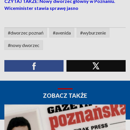
CZYTAJ TAKŻE: Nowy dworzec główny w Poznaniu.
Wiceminister stawia sprawę jasno
#dworzec poznań
#avenida
#wyburzenie
#nowy dworzec
ZOBACZ TAKŻE