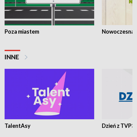
Poza miastem
Nowoczesna 
INNE
TalentAsy
Dzień z TVP3