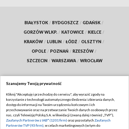
BIAŁYSTOK
/
BYDGOSZCZ
/
GDAŃSK
/
GORZÓW WLKP.
/
KATOWICE
/
KIELCE
/
KRAKÓW
/
LUBLIN
/
ŁÓDŹ
/
OLSZTYN
/
OPOLE
/
POZNAŃ
/
RZESZÓW
/
SZCZECIN
/
WARSZAWA
/
WROCŁAW
Szanujemy Twoją prywatność
Dołącz do nas:
Kliknij "Akceptuję i przechodzę do serwisu", aby wyrazić zgody na
korzystanie z technologii automatycznego śledzenia i zbierania danych,
TVP
dostęp do informacji na Twoim urządzeniu końcowym i ich
Abonament TVP
przechowywanie oraz na przetwarzanie Twoich danych osobowych przez
Regulamin TVP
nas, czyli Telewizję Polską S.A. w likwidacji (zwaną dalej również „TVP”),
Emisja w TVP
Zaufanych Partnerów z IAB* (1201 firm)
oraz pozostałych
Zaufanych
Polityka prywatności
Partnerów TVP (93 firm)
, w celach marketingowych (w tym do
Centrum informacji TVP