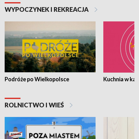
WYPOCZYNEK I REKREACJA
Podróże po Wielkopolsce
Kuchnia w ka
ROLNICTWO I WIEŚ