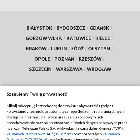
BIAŁYSTOK
/
BYDGOSZCZ
/
GDAŃSK
/
GORZÓW WLKP.
/
KATOWICE
/
KIELCE
/
KRAKÓW
/
LUBLIN
/
ŁÓDŹ
/
OLSZTYN
/
OPOLE
/
POZNAŃ
/
RZESZÓW
/
SZCZECIN
/
WARSZAWA
/
WROCŁAW
Szanujemy Twoją prywatność
Dołącz do nas:
Kliknij "Akceptuję i przechodzę do serwisu", aby wyrazić zgody na
korzystanie z technologii automatycznego śledzenia i zbierania danych,
TVP
dostęp do informacji na Twoim urządzeniu końcowym i ich
Abonament TVP
przechowywanie oraz na przetwarzanie Twoich danych osobowych przez
Regulamin TVP
nas, czyli Telewizję Polską S.A. w likwidacji (zwaną dalej również „TVP”),
Emisja w TVP
Zaufanych Partnerów z IAB* (1201 firm)
oraz pozostałych
Zaufanych
Polityka prywatności
Partnerów TVP (93 firm)
, w celach marketingowych (w tym do