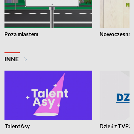
Poza miastem
Nowoczesna 
INNE
TalentAsy
Dzień z TVP3