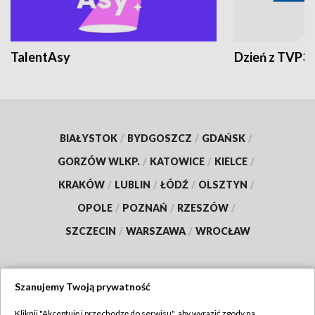
TalentAsy
Dzień z TVP3
BIAŁYSTOK
/
BYDGOSZCZ
/
GDAŃSK
/
GORZÓW WLKP.
/
KATOWICE
/
KIELCE
/
KRAKÓW
/
LUBLIN
/
ŁÓDŹ
/
OLSZTYN
/
OPOLE
/
POZNAŃ
/
RZESZÓW
/
SZCZECIN
/
WARSZAWA
/
WROCŁAW
Szanujemy Twoją prywatność
Dołącz do nas:
Kliknij "Akceptuję i przechodzę do serwisu", aby wyrazić zgody na