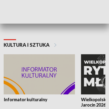
70. rocznica Powstania
Narodowy Dzi
Poznańskiego Czerwca 1956 roku
Powstania Wi
KULTURA I SZTUKA
Informator kulturalny
Wielkopolski
Jarocin 2026