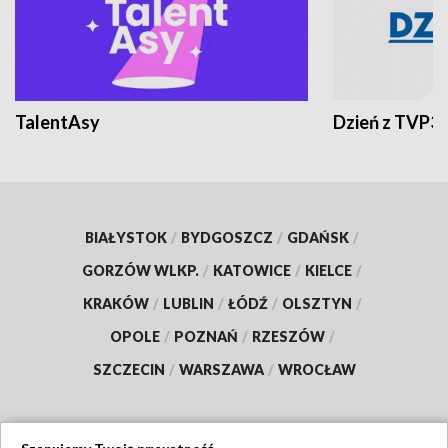
TalentAsy
Dzień z TVP3
BIAŁYSTOK
/
BYDGOSZCZ
/
GDAŃSK
/
GORZÓW WLKP.
/
KATOWICE
/
KIELCE
/
KRAKÓW
/
LUBLIN
/
ŁÓDŹ
/
OLSZTYN
/
OPOLE
/
POZNAŃ
/
RZESZÓW
/
SZCZECIN
/
WARSZAWA
/
WROCŁAW