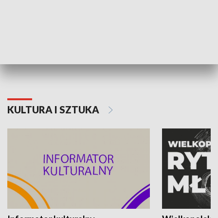
70. rocznica Powstania
Narodowy Dzi
Poznańskiego Czerwca 1956 roku
Powstania Wi
KULTURA I SZTUKA