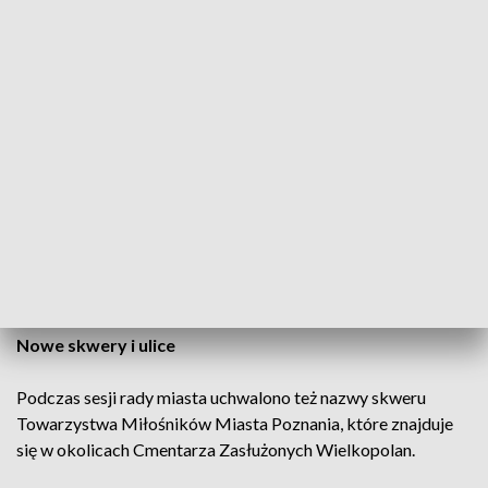
Jantar, Czesława Niemena czy Grzegorza Ciechowskiego.
Teraz do tego grona dołączy Zbigniew Wodecki. W tej
części Poznania będzie skwer jego imienia.
Piosenkarz i kompozytor, autor takich przebojów jak:
„Chałupy Welcome to”, „Zacznij od Bacha” czy „Z Tobą chce
oglądać świat” przez kilka lat związany był z Poznaniem.
Pod koniec lat 70. XX w. grał w Orkiestrze Polskiego Radia i
Telewizji w Poznaniu prowadzonej przez Zbigniewa
Górnego. W tym czasie zaczął też występować w kabaretach
Zenona Laskowika.
Nowe skwery i ulice
Podczas sesji rady miasta uchwalono też nazwy skweru
Towarzystwa Miłośników Miasta Poznania, które znajduje
się w okolicach Cmentarza Zasłużonych Wielkopolan.