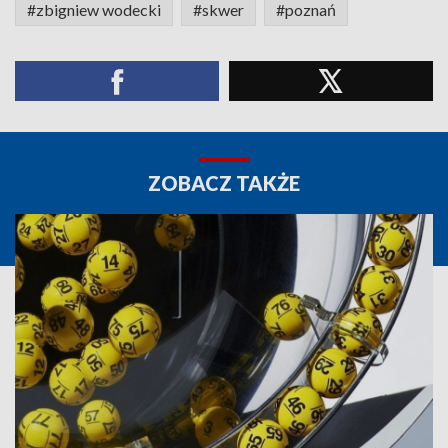
#zbigniew wodecki
#skwer
#poznań
ZOBACZ TAKŻE