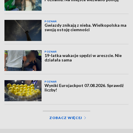
POZNAŃ
Gwiazdy znikają z nieba. Wielkopolska ma
swoją ostoję ciemności
POZNAŃ
19-latka wakacje spędzi w areszcie. Nie
działała sama
POZNAŃ
Wyniki Eurojackpot 07.08.2026. Sprawdź
liczby!
ZOBACZ WIĘCEJ