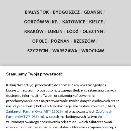
BIAŁYSTOK
/
BYDGOSZCZ
/
GDAŃSK
/
GORZÓW WLKP.
/
KATOWICE
/
KIELCE
/
KRAKÓW
/
LUBLIN
/
ŁÓDŹ
/
OLSZTYN
/
OPOLE
/
POZNAŃ
/
RZESZÓW
/
SZCZECIN
/
WARSZAWA
/
WROCŁAW
Szanujemy Twoją prywatność
Dołącz do nas:
Kliknij "Akceptuję i przechodzę do serwisu", aby wyrazić zgody na
korzystanie z technologii automatycznego śledzenia i zbierania danych,
TVP
dostęp do informacji na Twoim urządzeniu końcowym i ich
Abonament TVP
przechowywanie oraz na przetwarzanie Twoich danych osobowych przez
Regulamin TVP
nas, czyli Telewizję Polską S.A. w likwidacji (zwaną dalej również „TVP”),
Emisja w TVP
Polityka prywatności
Zaufanych Partnerów z IAB* (1201 firm)
oraz pozostałych
Zaufanych
Partnerów TVP (93 firm)
, w celach marketingowych (w tym do
Centrum informacji TVP
Moje zgody
zautomatyzowanego dopasowania reklam do Twoich zainteresowań i
mierzenia ich skuteczności) i pozostałych, które wskazujemy poniżej, a
Naziemna Telewizja Cyfrowa
Pomoc