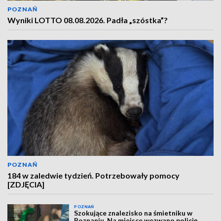
POZNAŃ
Wyniki LOTTO 08.08.2026. Padła „szóstka”?
POZNAŃ
184 w zaledwie tydzień. Potrzebowały pomocy
[ZDJĘCIA]
POZNAŃ
Szokujące znalezisko na śmietniku w
Poznaniu. Na miejsce wezwano policję