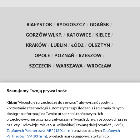
BIAŁYSTOK
/
BYDGOSZCZ
/
GDAŃSK
/
GORZÓW WLKP.
/
KATOWICE
/
KIELCE
/
KRAKÓW
/
LUBLIN
/
ŁÓDŹ
/
OLSZTYN
/
OPOLE
/
POZNAŃ
/
RZESZÓW
/
SZCZECIN
/
WARSZAWA
/
WROCŁAW
Szanujemy Twoją prywatność
Dołącz do nas:
Kliknij "Akceptuję i przechodzę do serwisu", aby wyrazić zgody na
korzystanie z technologii automatycznego śledzenia i zbierania danych,
TVP
dostęp do informacji na Twoim urządzeniu końcowym i ich
Abonament TVP
przechowywanie oraz na przetwarzanie Twoich danych osobowych przez
Regulamin TVP
nas, czyli Telewizję Polską S.A. w likwidacji (zwaną dalej również „TVP”),
Emisja w TVP
Zaufanych Partnerów z IAB* (1201 firm)
oraz pozostałych
Zaufanych
Polityka prywatności
Partnerów TVP (93 firm)
, w celach marketingowych (w tym do
Centrum informacji TVP