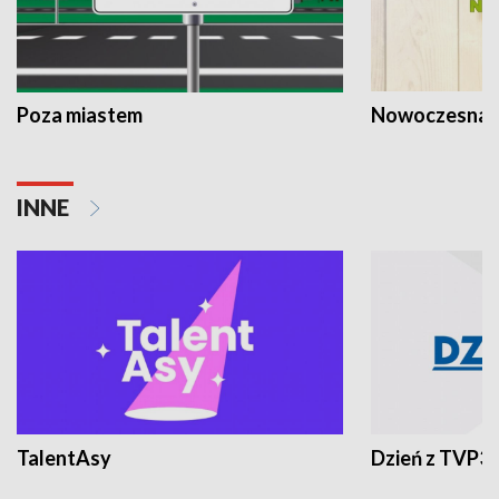
Poza miastem
Nowoczesna 
INNE
TalentAsy
Dzień z TVP3