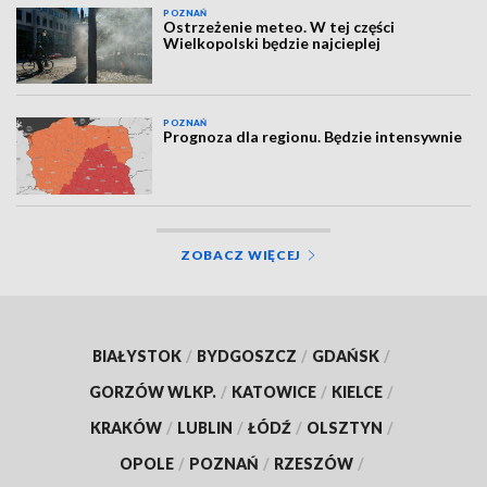
POZNAŃ
Ostrzeżenie meteo. W tej części
Wielkopolski będzie najcieplej
POZNAŃ
Prognoza dla regionu. Będzie intensywnie
ZOBACZ WIĘCEJ
BIAŁYSTOK
/
BYDGOSZCZ
/
GDAŃSK
/
GORZÓW WLKP.
/
KATOWICE
/
KIELCE
/
KRAKÓW
/
LUBLIN
/
ŁÓDŹ
/
OLSZTYN
/
OPOLE
/
POZNAŃ
/
RZESZÓW
/