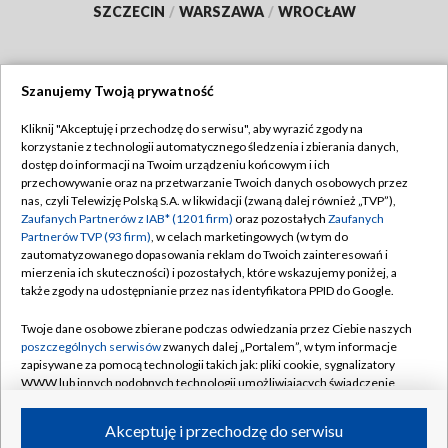
SZCZECIN
/
WARSZAWA
/
WROCŁAW
Szanujemy Twoją prywatność
Dołącz do nas:
Kliknij "Akceptuję i przechodzę do serwisu", aby wyrazić zgody na
korzystanie z technologii automatycznego śledzenia i zbierania danych,
TVP
dostęp do informacji na Twoim urządzeniu końcowym i ich
Abonament TVP
przechowywanie oraz na przetwarzanie Twoich danych osobowych przez
Regulamin TVP
nas, czyli Telewizję Polską S.A. w likwidacji (zwaną dalej również „TVP”),
Emisja w TVP
Polityka prywatności
Zaufanych Partnerów z IAB* (1201 firm)
oraz pozostałych
Zaufanych
Partnerów TVP (93 firm)
, w celach marketingowych (w tym do
Centrum informacji TVP
Moje zgody
zautomatyzowanego dopasowania reklam do Twoich zainteresowań i
mierzenia ich skuteczności) i pozostałych, które wskazujemy poniżej, a
Naziemna Telewizja Cyfrowa
Pomoc
także zgody na udostępnianie przez nas identyfikatora PPID do Google.
Sklep TVP
Biuro reklamy
Twoje dane osobowe zbierane podczas odwiedzania przez Ciebie naszych
Rada Programowa
Kontakt
poszczególnych serwisów
zwanych dalej „Portalem”, w tym informacje
zapisywane za pomocą technologii takich jak: pliki cookie, sygnalizatory
System NOS
WWW lub innych podobnych technologii umożliwiających świadczenie
dopasowanych i bezpiecznych usług, personalizację treści oraz reklam,
Informacje o nadawcy
Kanały
udostępnianie funkcji mediów społecznościowych oraz analizowanie
Akceptuję i przechodzę do serwisu
ruchu w Internecie.
Program dla prasy