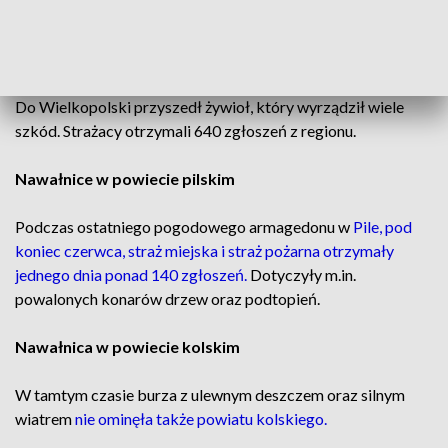
W środę na terenie całego województwa obowiązywały
wysokie alerty IMGW przed burzami.
Do Wielkopolski przyszedł żywioł, który wyrządził wiele
szkód. Strażacy otrzymali 640 zgłoszeń z regionu.
Nawałnice w powiecie pilskim
Podczas ostatniego pogodowego armagedonu w
Pile, pod
koniec czerwca, straż miejska i straż pożarna otrzymały
jednego dnia ponad 140 zgłoszeń.
Dotyczyły m.in.
powalonych konarów drzew oraz podtopień.
Nawałnica w powiecie kolskim
W tamtym czasie burza z ulewnym deszczem oraz silnym
wiatrem
nie ominęła także powiatu kolskiego.