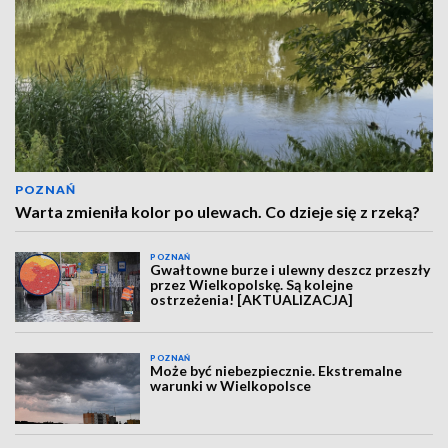
POZNAŃ
Warta zmieniła kolor po ulewach. Co dzieje się z rzeką?
POZNAŃ
Gwałtowne burze i ulewny deszcz przeszły
przez Wielkopolskę. Są kolejne
ostrzeżenia! [AKTUALIZACJA]
POZNAŃ
Może być niebezpiecznie. Ekstremalne
warunki w Wielkopolsce