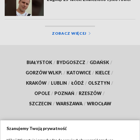
ZOBACZ WIĘCEJ
BIAŁYSTOK
/
BYDGOSZCZ
/
GDAŃSK
/
GORZÓW WLKP.
/
KATOWICE
/
KIELCE
/
KRAKÓW
/
LUBLIN
/
ŁÓDŹ
/
OLSZTYN
/
OPOLE
/
POZNAŃ
/
RZESZÓW
/
SZCZECIN
/
WARSZAWA
/
WROCŁAW
Szanujemy Twoją prywatność
Dołącz do nas: