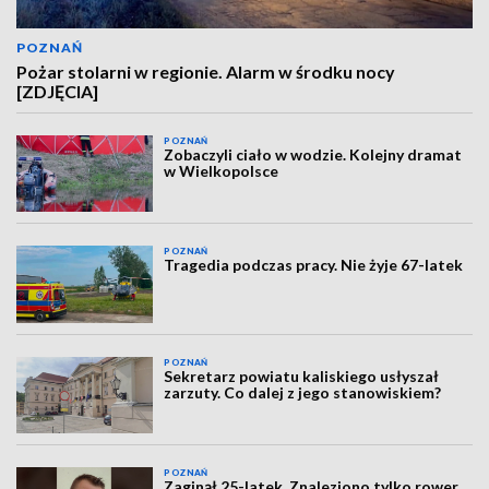
POZNAŃ
Pożar stolarni w regionie. Alarm w środku nocy
[ZDJĘCIA]
POZNAŃ
Zobaczyli ciało w wodzie. Kolejny dramat
w Wielkopolsce
POZNAŃ
Tragedia podczas pracy. Nie żyje 67-latek
POZNAŃ
Sekretarz powiatu kaliskiego usłyszał
zarzuty. Co dalej z jego stanowiskiem?
POZNAŃ
Zaginął 25-latek. Znaleziono tylko rower