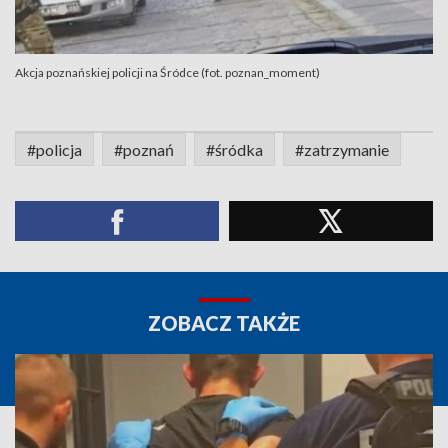
Akcja poznańskiej policji na Śródce (fot. poznan_moment)
#policja
#poznań
#śródka
#zatrzymanie
ZOBACZ TAKŻE