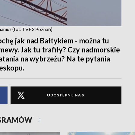
naniu? (fot. TVP3 Poznań)
ochę jak nad Bałtykiem - można tu
mewy. Jak tu trafiły? Czy nadmorskie
latania na wybrzeżu? Na te pytania
leskopu.
UDOSTĘPNIJ NA X
OGRAMÓW