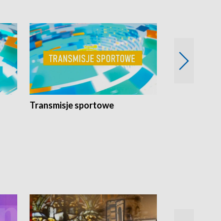
Transmisje sportowe
Reportaże s