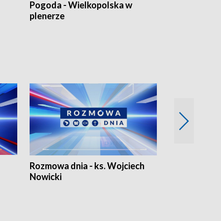
Pogoda - Wielkopolska w
Eko prognoza
plenerze
Rozmowa dnia - ks. Wojciech
Euro Fakty
Nowicki