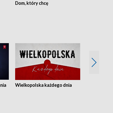
Dom, który chcę
Biznes Wielk
nia
Wielkopolska każdego dnia
Rozmowy z m