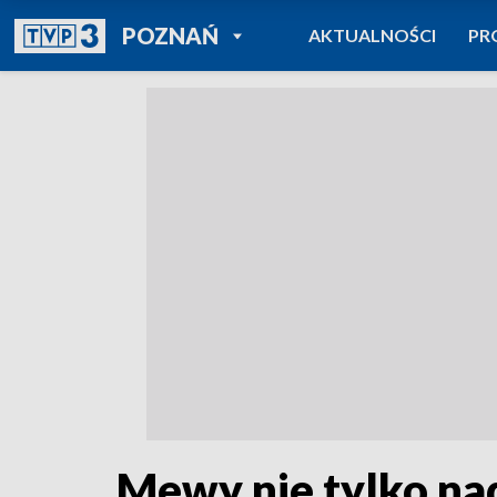
POWRÓT DO
POZNAŃ
AKTUALNOŚCI
PR
TVP REGIONY
Mewy nie tylko nad