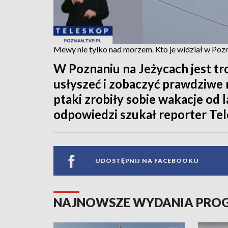
Mewy nie tylko nad morzem. Kto je widział w Poz
W Poznaniu na Jeżycach jest tr
usłyszeć i zobaczyć prawdziwe 
ptaki zrobiły sobie wakacje od 
odpowiedzi szukał reporter Te
UDOSTĘPNIJ NA FACEBOOKU
NAJNOWSZE WYDANIA PR