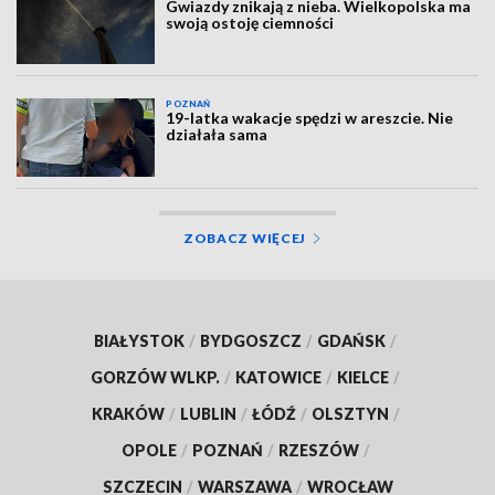
Gwiazdy znikają z nieba. Wielkopolska ma
swoją ostoję ciemności
POZNAŃ
19-latka wakacje spędzi w areszcie. Nie
działała sama
ZOBACZ WIĘCEJ
BIAŁYSTOK
/
BYDGOSZCZ
/
GDAŃSK
/
GORZÓW WLKP.
/
KATOWICE
/
KIELCE
/
KRAKÓW
/
LUBLIN
/
ŁÓDŹ
/
OLSZTYN
/
OPOLE
/
POZNAŃ
/
RZESZÓW
/
SZCZECIN
/
WARSZAWA
/
WROCŁAW