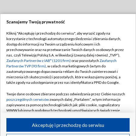
Szanujemy Twoją prywatność
Dołącz do nas:
Kliknij "Akceptuję i przechodzę do serwisu", aby wyrazić zgody na
korzystanie z technologii automatycznego śledzenia i zbierania danych,
TVP
dostęp do informacji na Twoim urządzeniu końcowym i ich
Abonament TVP
przechowywanie oraz na przetwarzanie Twoich danych osobowych przez
Regulamin TVP
nas, czyli Telewizję Polską S.A. w likwidacji (zwaną dalej również „TVP”),
Emisja w TVP
Polityka prywatności
Zaufanych Partnerów z IAB* (1201 firm)
oraz pozostałych
Zaufanych
Partnerów TVP (93 firm)
, w celach marketingowych (w tym do
Centrum informacji TVP
Moje zgody
zautomatyzowanego dopasowania reklam do Twoich zainteresowań i
mierzenia ich skuteczności) i pozostałych, które wskazujemy poniżej, a
Naziemna Telewizja Cyfrowa
Pomoc
także zgody na udostępnianie przez nas identyfikatora PPID do Google.
Sklep TVP
Biuro reklamy
Twoje dane osobowe zbierane podczas odwiedzania przez Ciebie naszych
Rada Programowa
Kontakt
poszczególnych serwisów
zwanych dalej „Portalem”, w tym informacje
zapisywane za pomocą technologii takich jak: pliki cookie, sygnalizatory
System NOS
WWW lub innych podobnych technologii umożliwiających świadczenie
dopasowanych i bezpiecznych usług, personalizację treści oraz reklam,
Informacje o nadawcy
Kanały
udostępnianie funkcji mediów społecznościowych oraz analizowanie
Akceptuję i przechodzę do serwisu
ruchu w Internecie.
Program dla prasy
©2026 Telewizja Polska S.A. w likwidacji