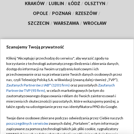
KRAKÓW
/
LUBLIN
/
ŁÓDŹ
/
OLSZTYN
/
OPOLE
/
POZNAŃ
/
RZESZÓW
/
SZCZECIN
/
WARSZAWA
/
WROCŁAW
Szanujemy Twoją prywatność
Dołącz do nas:
Kliknij "Akceptuję i przechodzę do serwisu", aby wyrazić zgody na
korzystanie z technologii automatycznego śledzenia i zbierania danych,
TVP
dostęp do informacji na Twoim urządzeniu końcowym i ich
Abonament TVP
przechowywanie oraz na przetwarzanie Twoich danych osobowych przez
Regulamin TVP
nas, czyli Telewizję Polską S.A. w likwidacji (zwaną dalej również „TVP”),
Emisja w TVP
Polityka prywatności
Zaufanych Partnerów z IAB* (1201 firm)
oraz pozostałych
Zaufanych
Partnerów TVP (93 firm)
, w celach marketingowych (w tym do
Centrum informacji TVP
Moje zgody
zautomatyzowanego dopasowania reklam do Twoich zainteresowań i
mierzenia ich skuteczności) i pozostałych, które wskazujemy poniżej, a
Naziemna Telewizja Cyfrowa
Pomoc
także zgody na udostępnianie przez nas identyfikatora PPID do Google.
Sklep TVP
Biuro reklamy
Twoje dane osobowe zbierane podczas odwiedzania przez Ciebie naszych
Rada Programowa
Kontakt
poszczególnych serwisów
zwanych dalej „Portalem”, w tym informacje
zapisywane za pomocą technologii takich jak: pliki cookie, sygnalizatory
System NOS