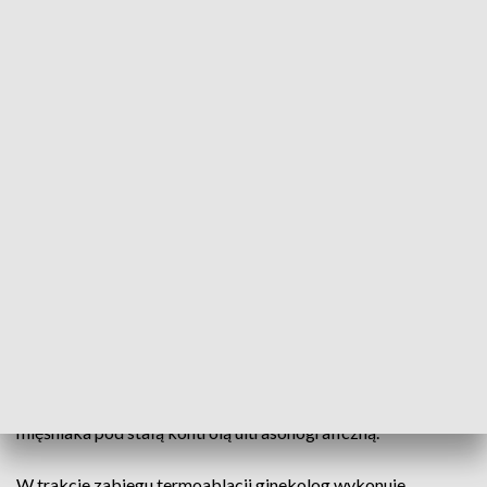
usunięcie. Niestety usunięcie macicy jest
obecnie nadal najpopularniejszą formą
terapii mięśniaków macicy. Dlatego chcąc
leczyć kobiety w Poznaniu tak, jak w
europejskich ośrodkach, zdecydowałem
się wprowadzić tę metodę usuwania
mięśniaków
– powiedział prof. Wilczak.
Jak wygląda zabieg?
Zabieg polega na wprowadzeniu do pochwy sondy
ultradźwiękowej ze specjalną prowadnicą, która umożliwia
bezpieczne wprowadzenie elektrody do termoablacji
mięśniaka pod stałą kontrolą ultrasonograficzną.
W trakcie zabiegu termoablacji ginekolog wykonuje