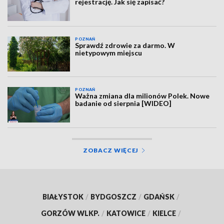
rejestrację. Jak się zapisać?
POZNAŃ
Sprawdź zdrowie za darmo. W
nietypowym miejscu
POZNAŃ
Ważna zmiana dla milionów Polek. Nowe
badanie od sierpnia [WIDEO]
ZOBACZ WIĘCEJ
BIAŁYSTOK
/
BYDGOSZCZ
/
GDAŃSK
/
GORZÓW WLKP.
/
KATOWICE
/
KIELCE
/